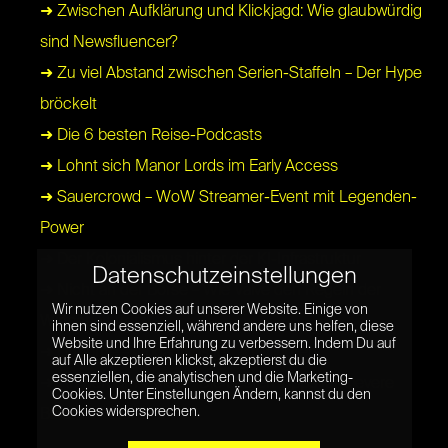
➜ Zwischen Aufklärung und Klickjagd: Wie glaubwürdig
sind Newsfluencer?
➜ Zu viel Abstand zwischen Serien-Staffeln – Der Hype
bröckelt
➜ Die 6 besten Reise-Podcasts
➜ Lohnt sich Manor Lords im Early Access
➜ Sauercrowd – WoW Streamer-Event mit Legenden-
Power
➜ Der Kolonialismus hinter der KI-Infrastruktur
Datenschutzeinstellungen
➜ Nicht an der Börse – Wie Valve den Regeln der
Wir nutzen Cookies auf unserer Website. Einige von
Wirtschaft trotzt
ihnen sind essenziell, während andere uns helfen, diese
Website und Ihre Erfahrung zu verbessern. Indem Du auf
➜ Unhome – Obdachlos für 20 Minuten
auf Alle akzeptieren klickst, akzeptierst du die
essenziellen, die analytischen und die Marketing-
➜ Timberborn Guide – Die besten Tipps für clevere
Cookies. Unter Einstellungen Ändern, kannst du den
Cookies widersprechen.
Biber