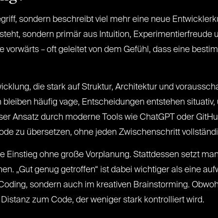
begriff, sondern beschreibt viel mehr eine neue Entwickler
steht, sondern primär aus Intuition, Experimentierfreude 
ise vorwärts – oft geleitet von dem Gefühl, dass eine bes
klung, die stark auf Struktur, Architektur und voraussch
bleiben häufig vage, Entscheidungen entstehen situativ, 
dieser Ansatz durch moderne Tools wie ChatGPT oder GitH
Code zu übersetzen, ohne jeden Zwischenschritt vollständ
lle Einstieg ohne große Vorplanung. Stattdessen setzt man
en. „Gut genug getroffen“ ist dabei wichtiger als eine au
Coding, sondern auch im kreativen Brainstorming. Obwoh
e Distanz zum Code, der weniger stark kontrolliert wird.