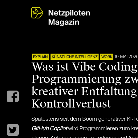
19. MAI 202
EXPLAIN
KÜNSTLICHE INTELLIGENZ
WORK
Was ist Vibe Coding
Programmierung zw
kreativer Entfaltun
Kontrollverlust
Spätestens seit dem Boom generativer KI-T
GitHub Copilot
wird Programmieren zum kreat