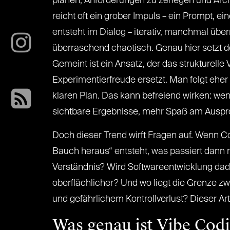
planen, Anforderungen zu zerlegen und Arch
reicht oft ein grober Impuls – ein Prompt, ei
entsteht im Dialog – iterativ, manchmal üb
überraschend chaotisch. Genau hier setzt d
Gemeint ist ein Ansatz, der das strukturell
Experimentierfreude ersetzt. Man folgt ehe
klaren Plan. Das kann befreiend wirken: wen
sichtbare Ergebnisse, mehr Spaß am Auspr
Doch dieser Trend wirft Fragen auf. Wenn
Bauch heraus“ entsteht, was passiert dann m
Verständnis? Wird Softwareentwicklung dad
oberflächlicher? Und wo liegt die Grenze z
und gefährlichem Kontrollverlust? Dieser A
Was genau ist Vibe Cod