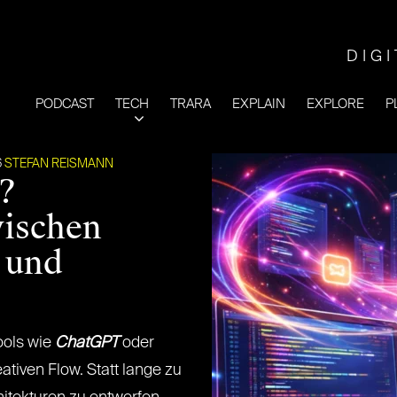
DIG
PODCAST
TECH
TRARA
EXPLAIN
EXPLORE
P
6
STEFAN REISMANN
?
ischen
g und
ools wie
ChatGPT
oder
iven Flow. Statt lange zu