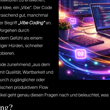
itekturen zu entwerfen,
ne Idee, ein „Vibe“. Der Code
erraschend gut, manchmal
er Begriff
„Vibe Coding“
an.
e Vorgehen durch
r dem Gefühl als einem
iger Hürden, schneller
obieren.
 Code zunehmend „aus dem
it Qualität, Wartbarkeit und
urch zugänglicher oder
wischen produktivem Flow
rtikel geht genau diesen Fragen nach und beleuchtet, was
ing?