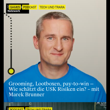
GAMES
PODCAST
TECH UND TRARA
Grooming, Lootboxen, pay-to-win —
Wie schätzt die USK Risiken ein? – mit
Marek Brunner