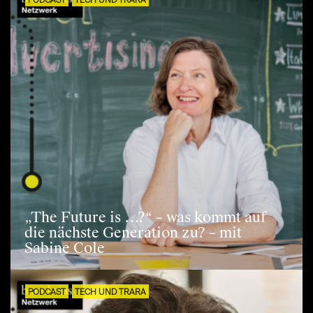
PODCAST
TECH UND TRARA
„The Future is …?“ – was kommt auf
die nächste Generation zu? – mit
Sabine Cole
PODCAST
TECH UND TRARA