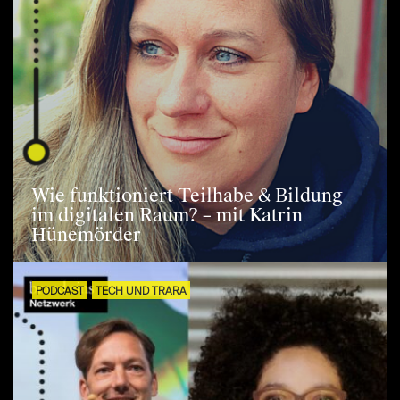
Wie funktioniert Teilhabe & Bildung
im digitalen Raum? – mit Katrin
Hünemörder
PODCAST
TECH UND TRARA