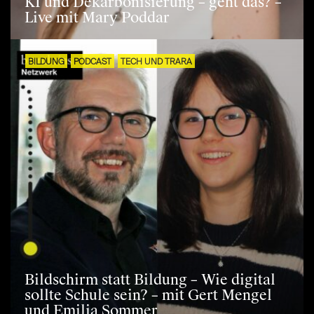
KI und Dekarbonisierung – geht das? –
Live mit Mary Poddar
BILDUNG
PODCAST
TECH UND TRARA
Bildschirm statt Bildung – Wie digital
sollte Schule sein? – mit Gert Mengel
und Emilia Sommer