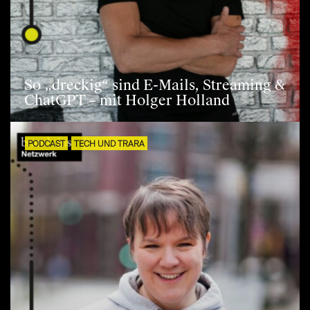
So „dreckig“ sind E-Mails, Streaming &
ChatGPT – mit Holger Holland
PODCAST
TECH UND TRARA