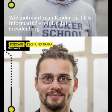
Wie motiviert man Kinder für IT &
Informatik? – mit Dr. Julia
Freudenberg
PODCAST
TECH UND TRARA