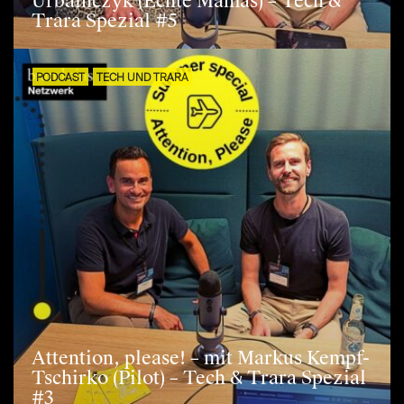
Urbainczyk (Echte Mamas) – Tech &
Trara Spezial #5
PODCAST
TECH UND TRARA
Attention, please! – mit Markus Kempf-
Tschirko (Pilot) – Tech & Trara Spezial
#3