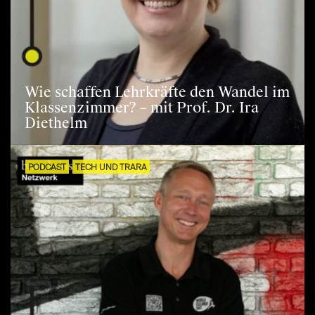
Wie schaffen Lehrkräfte den Wandel im
Klassenzimmer? – mit Prof. Dr. Ira
Diethelm
PODCAST
TECH UND TRARA