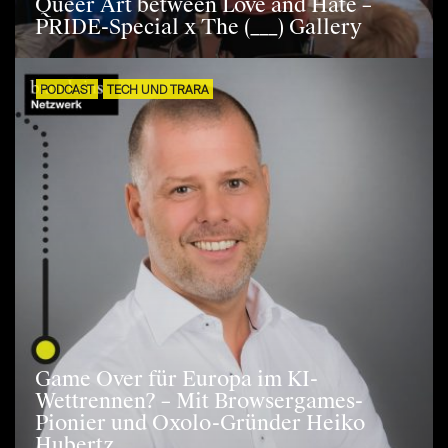
Queer Art between Love and Hate –
PRIDE-Special x The (___) Gallery
PODCAST
TECH UND TRARA
Game Over für Europa im KI-
Wettrennen? – Mit Browsergames-
Pionier und Oxolo-Gründer Heiko
Hubertz