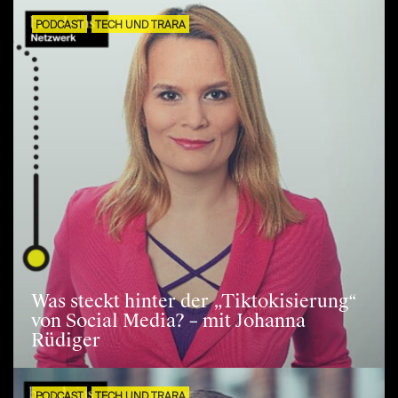
PODCAST
TECH UND TRARA
Was steckt hinter der „Tiktokisierung“
von Social Media? – mit Johanna
Rüdiger
PODCAST
TECH UND TRARA