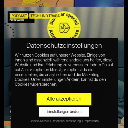
PODCAST
TECH UND TRARA
Datenschutzeinstellungen
Wir nutzen Cookies auf unserer Website. Einige von
ihnen sind essenziell, während andere uns helfen, diese
Website und Ihre Erfahrung zu verbessern. Indem Du auf
auf Alle akzeptieren klickst, akzeptierst du die
essenziellen, die analytischen und die Marketing-
Cookies. Unter Einstellungen Ändern, kannst du den
Cookies widersprechen.
Alle akzeptieren
Attention, please! – mit Dr. Nina Klaß
(nextMedia.Hamburg) – Tech & Trara
Einstellungen ändern
Spezial #4
Cookie-Details
Datenschutzerklärung
Impressum
Datenschutzeinstellungen