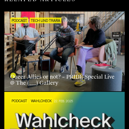
PODCAST
TECH UND TRARA
19. JUNI 2025
Queer Allies or not? – PRIDE Special Live
@ The (___) Gallery
PODCAST
WAHLCHECK
22. FEB. 2025