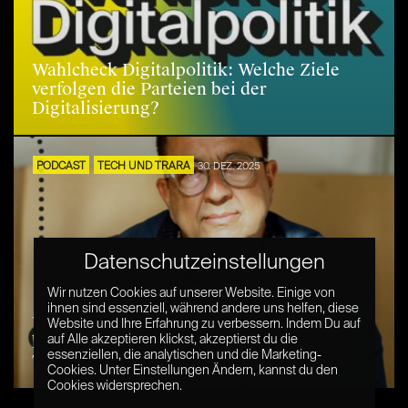
Wahlcheck Digitalpolitik: Welche Ziele
verfolgen die Parteien bei der
Digitalisierung?
PODCAST
TECH UND TRARA
30. DEZ. 2025
Datenschutzeinstellungen
Wir nutzen Cookies auf unserer Website. Einige von
ihnen sind essenziell, während andere uns helfen, diese
Wie nutzt Indiens Start-up-Kultur
Website und Ihre Erfahrung zu verbessern. Indem Du auf
künstliche Intelligenz? – mit Peter Kabel,
auf Alle akzeptieren klickst, akzeptierst du die
essenziellen, die analytischen und die Marketing-
Tina Kulow & Wolfgang Macht
Cookies. Unter Einstellungen Ändern, kannst du den
Cookies widersprechen.