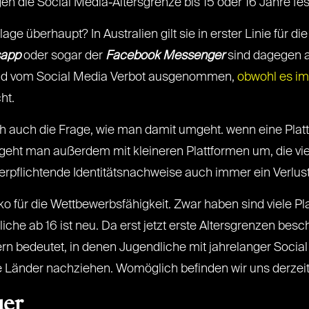
en die Social Media-Altersgrenze bis 15 oder 16 Jahre fes
age überhaupt? In Australien gilt sie in erster Linie für 
app
oder sogar der
Facebook Messenger
sind dagegen a
end vom Social Media Verbot ausgenommen,
obwohl es im
ht.
ich auch die Frage, wie man damit umgeht. wenn eine Platt
eht man außerdem mit kleineren Plattformen um, die vie
flichtende Identitätsnachweise auch immer ein Verlust dig
o für die Wettbewerbsfähigkeit. Zwar haben sind viele Pla
iche ab 16 ist neu. Da erst jetzt erste Altersgrenzen besc
 bedeutet, in denen Jugendliche mit jahrelanger Social
ele Länder nachziehen. Womöglich befinden wir uns derz
uer