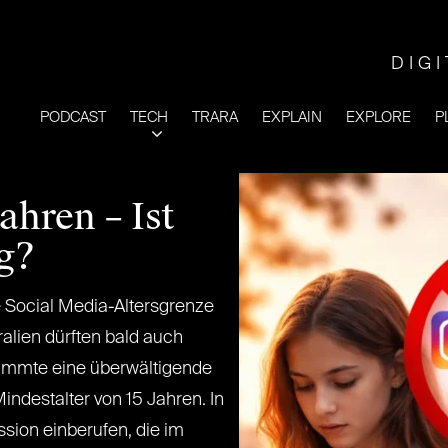
DIG
PODCAST
TECH
TRARA
EXPLAIN
EXPLORE
P
ahren – Ist
ig?
 Social Media-Altersgrenze
ralien dürften bald auch
timmte eine überwältigende
ndestalter von 15 Jahren. In
sion einberufen, die im