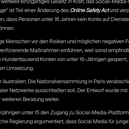
 weltweit einzigartiges Gesetz in Kraft, das Social-Medi
e“ ist Teil einer Änderung des
Online Safety Act
und verp
en, dass Personen unter 16 Jahren kein Konto auf Dienste
können.
nge Menschen vor den Risiken und möglichen negativen F
verifizierende Maßnahmen einführen, weil sonst empfindli
e Hunderttausend Konten von unter 16-Jährigen gesperr
chen Umsetzung.
nter Australien: Die Nationalversammlung in Paris verabsc
aler Netzwerke ausschließen soll. Der Entwurf wurde mit
weiteren Beratung weiter.
erjährigen unter 15 den Zugang zu Social-Media-Plattform
ische Regierung argumentiert, dass Social Media für jun