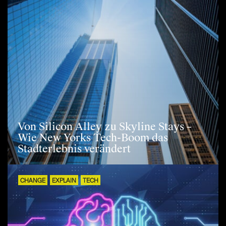
Von Silicon Alley zu Skyline Stays –
Wie New Yorks Tech-Boom das
Stadterlebnis verändert
CHANGE
EXPLAIN
TECH