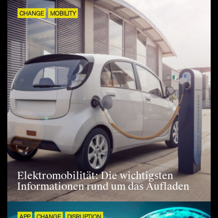
CHANGE
MOBILITY
Elektromobilität: Die wichtigsten
Informationen rund um das Aufladen
APP
CHANGE
DISRUPTION