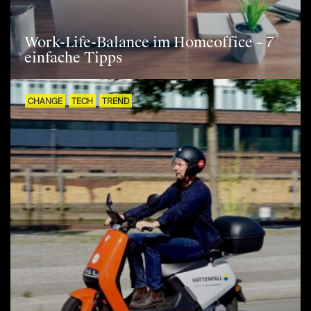
Work-Life-Balance im Homeoffice – 7
einfache Tipps
CHANGE
TECH
TREND