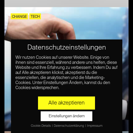
CHANGE
TECH
Datenschutzeinstellungen
Wir nutzen Cookies auf unserer Website. Einige von
ihnen sind essenziell, während andere uns helfen, diese
Website und Ihre Erfahrung zu verbessern. Indem Du auf
auf Alle akzeptieren klickst, akzeptierst du die
essenziellen, die analytischen und die Marketing-
Cookies. Unter Einstellungen Ändern, kannst du den
Cookies widersprechen.
Alle akzeptieren
Wer entwickelt Autonome Fahrzeuge
Einstellungen ändern
und wie ist der Stand?
Cookie-Details
Datenschutzerklärung
Impressum
Datenschutzeinstellungen