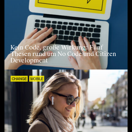
Kein Code, große Wirkung: Fünf
Thesen rund um No Code und Citizen
Development
CHANGE
MOBILE