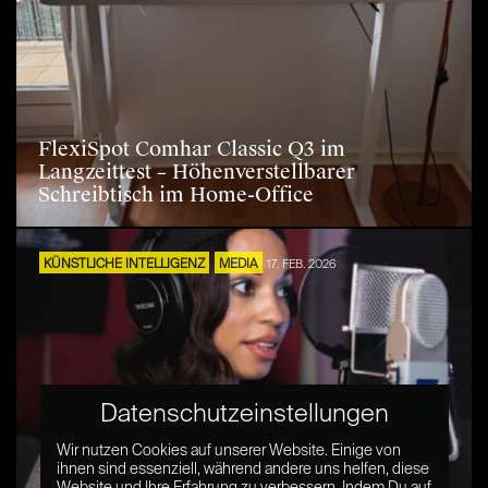
FlexiSpot Comhar Classic Q3 im
Langzeittest – Höhenverstellbarer
Schreibtisch im Home-Office
KÜNSTLICHE INTELLIGENZ
MEDIA
17. FEB. 2026
Datenschutzeinstellungen
Wir nutzen Cookies auf unserer Website. Einige von
ihnen sind essenziell, während andere uns helfen, diese
Deutsche Synchronsprecher*innen