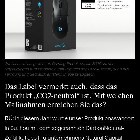
Zunächst auf ausgewählten Gaming-Produkten, bis 2025 auf den
Verpackungen aller Produkte nennt Logitech den CO2-Ausstoß, der durch
Fertigung und Gebrauch entsteht. Image by Logitech
Das Label vermerkt auch, dass das
Produkt „CO2-neutral“ ist. Mit welchen
Maßnahmen erreichen Sie das?
RÜ:
In diesem Jahr wurde unser Produktionsstandort
in Suzhou mit dem sogenannten CarbonNeutral-
Zertifikat des Prüfunternehmens Natural Capital