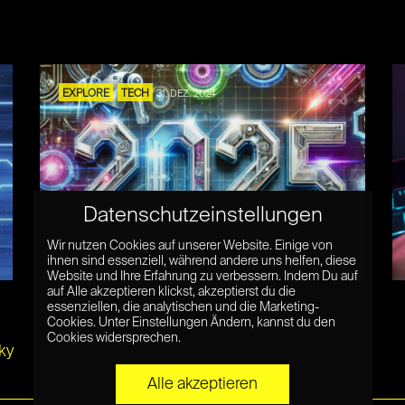
EXPLORE
TECH
31. DEZ. 2024
Datenschutzeinstellungen
Wir nutzen Cookies auf unserer Website. Einige von
Sind das die Tech-Trends 2025?
ihnen sind essenziell, während andere uns helfen, diese
Website und Ihre Erfahrung zu verbessern. Indem Du auf
auf Alle akzeptieren klickst, akzeptierst du die
essenziellen, die analytischen und die Marketing-
Cookies. Unter Einstellungen Ändern, kannst du den
Cookies widersprechen.
ky
Alle akzeptieren