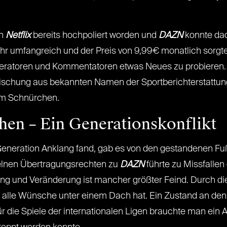
ch
Netflix
bereits hochpoliert worden und
DAZN
konnte dad
r umfangreich und der Preis von 9,99€ monatlich sorgte 
ratoren und Kommentatoren etwas Neues zu probieren. Das
ischung aus bekannten Namen der Sportberichterstattung 
 am Schnürchen.
hen – Ein Generationskonflikt
Generation Anklang fand, gab es von den gestandenen Fuß
elnen Übertragungsrechten zu
DAZN
führte zu Missfalle
ung und Veränderung ist mancher größter Feind. Durch die
r alle Wünsche unter einem Dach hat. Ein Zustand an den 
r die Spiele der internationalen Ligen brauchte man ein 