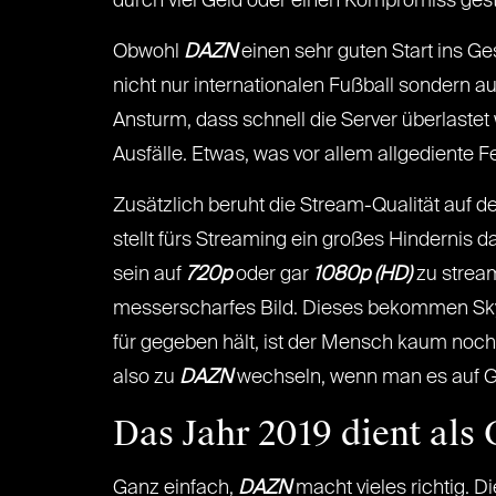
durch viel Geld oder einen Kompromiss ges
Obwohl
DAZN
einen sehr guten Start ins G
nicht nur internationalen Fußball sondern 
Ansturm, dass schnell die Server überlaste
Ausfälle. Etwas, was vor allem allgedient
Zusätzlich beruht die Stream-Qualität auf d
stellt fürs Streaming ein großes Hindernis d
sein auf
720p
oder gar
1080p (HD)
zu stream
messerscharfes Bild. Dieses bekommen Sky-K
für gegeben hält, ist der Mensch kaum noc
also zu
DAZN
wechseln, wenn man es auf Gru
Das Jahr 2019 dient als
Ganz einfach,
DAZN
macht vieles richtig. D