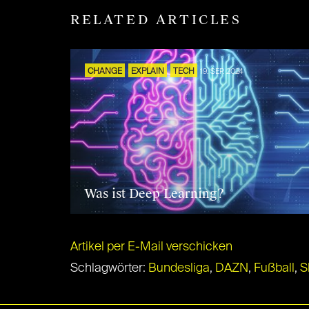
RELATED ARTICLES
CHANGE
EXPLAIN
TECH
19. SEP. 2024
Was ist Deep Learning?
Artikel per E-Mail verschicken
Schlagwörter:
Bundesliga
,
DAZN
,
Fußball
,
S