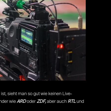
st, sieht man so gut wie keinen Live-
nder wie
ARD
oder
ZDF,
aber auch
RTL
und