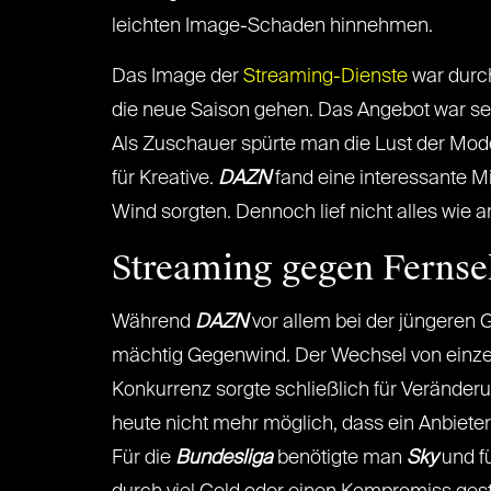
leichten Image-Schaden hinnehmen.
Das Image der
Streaming-Dienste
war dur
die neue Saison gehen. Das Angebot war seh
Als Zuschauer spürte man die Lust der Mode
für Kreative.
DAZN
fand eine interessante M
Wind sorgten. Dennoch lief nicht alles wie
Streaming gegen Fernse
Während
DAZN
vor allem bei der jüngeren 
mächtig Gegenwind. Der Wechsel von einz
Konkurrenz sorgte schließlich für Veränder
heute nicht mehr möglich, dass ein Anbiete
Für die
Bundesliga
benötigte man
Sky
und fü