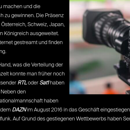
u machen und die
ich zu gewinnen. Die Präsenz
, Österreich, Schweiz, Japan,
en Königreich ausgeweitet.
ternet gestreamt und finden
ng.
Hand, was die Verteilung der
nzelt konnte man früher noch
tsender
RTL
oder
Sat1
haben
. Neben den
nationalmannschaft haben
eitdem
DAZN
im August 2016 in das Geschäft eingestiegen i
ndfunk. Auf Grund des gestiegenen Wettbewerbs haben Se