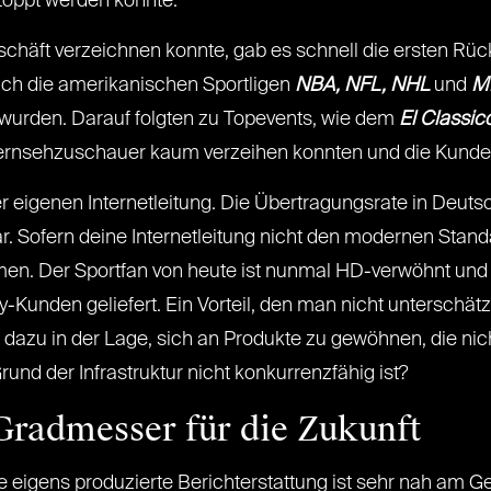
toppt werden konnte.
eschäft verzeichnen konnte, gab es schnell die ersten 
auch die amerikanischen Sportligen
NBA, NFL, NHL
und
M
t wurden. Darauf folgten zu Topevents, wie dem
El Classic
e Fernsehzuschauer kaum verzeihen konnten und die Kund
er eigenen Internetleitung. Die Übertragungsrate in Deuts
ar. Sofern deine Internetleitung nicht den modernen Standa
en. Der Sportfan von heute ist nunmal HD-verwöhnt und v
unden geliefert. Ein Vorteil, den man nicht unterschät
h dazu in der Lage, sich an Produkte zu gewöhnen, die n
nd der Infrastruktur nicht konkurrenzfähig ist?
 Gradmesser für die Zukunft
ie eigens produzierte Berichterstattung ist sehr nah am 