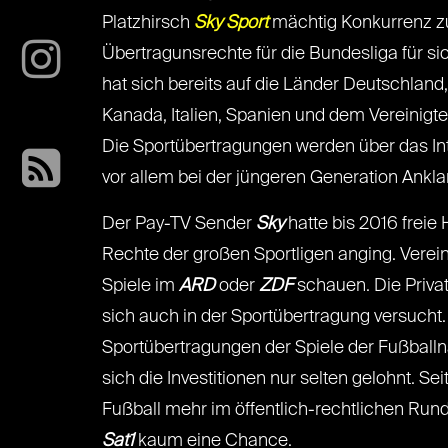
Platzhirsch
Sky Sport
mächtig Konkurrenz z
Übertragunsrechte für die Bundesliga für s
hat sich bereits auf die Länder Deutschland
Kanada, Italien, Spanien und dem Vereinigt
Die Sportübertragungen werden über das In
vor allem bei der jüngeren Generation Ankla
Der Pay-TV Sender
Sky
hatte bis 2016 freie 
Rechte der großen Sportligen anging. Verei
Spiele im
ARD
oder
ZDF
schauen. Die Priva
sich auch in der Sportübertragung versucht
Sportübertragungen der Spiele der Fußball
sich die Investitionen nur selten gelohnt. S
Fußball mehr im öffentlich-rechtlichen Ru
Sat1
kaum eine Chance.