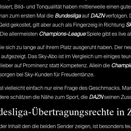
lisiert, Bild- und Tonqualität haben mittlerweile einen g
 man zum ersten Mal die
Bundesliga
auf
DAZN
verfolgen. 
eld gekostet, gilt aber auch als Fingerzeig in Richtung
S
Die allermeisten
Champions-League
Spiele gibt es live a
ie sich zu lange auf ihrem Platz ausgeruht haben. Der 
ufgezeigt. Das Sky-Abo ist im Vergleich um einiges te
lieber auf Prominenz statt Kompetenz. Allein die
Champi
sorgen bei Sky-Kunden für Freudentänze.
t vielleicht einfach nur eine Frage des Geschmacks. Manc
dere schätzen die Nähe zum Sport, die
DAZN
seinen Zusc
esliga-Übertragungsrechte in 
nd der Inhalt den die beiden Sender zeigen, ist besonders 