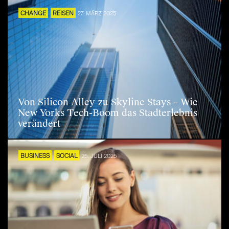
CHANGE
REISEN
27. MÄRZ 2025
Von Silicon Alley zu Skyline Stays – Wie
New Yorks Tech-Boom das Stadterlebnis
verändert
BUSINESS
SOCIAL
25. JULI 2025