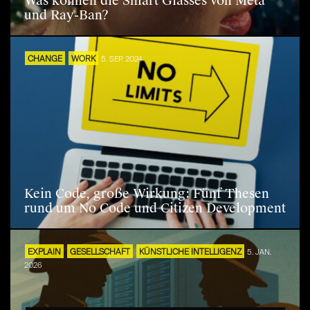
Was können die Smart Glasses von Meta
und Ray-Ban?
CHANGE
WORK
5. SEP. 2024
Kein Code, große Wirkung: Fünf Thesen
rund um No Code und Citizen Development
EXPLAIN
GESELLSCHAFT
KÜNSTLICHE INTELLIGENZ
5. JAN.
2026