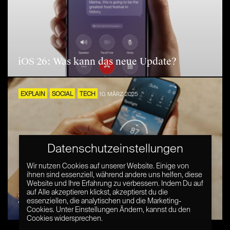
iOS 26: Was kann das neue Update?
EXPLAIN
SOCIAL
TECH
10. MÄRZ 2025
Datenschutzeinstellungen
Wir nutzen Cookies auf unserer Website. Einige von
ihnen sind essenziell, während andere uns helfen, diese
Website und Ihre Erfahrung zu verbessern. Indem Du auf
Smart Rings: Zukunft der tragbaren
auf Alle akzeptieren klickst, akzeptierst du die
essenziellen, die analytischen und die Marketing-
Technologien
Cookies. Unter Einstellungen Ändern, kannst du den
Cookies widersprechen.