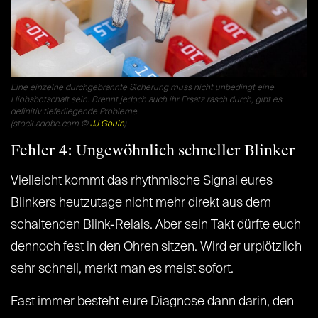
Eine einzelne durchgebrannte Sicherung muss nicht unbedingt eine
Hiobsbotschaft sein. Brennt jedoch auch ihr Ersatz rasch durch, gibt es
definitiv tieferliegende Probleme.
(stock.adobe.com ©
JJ Gouin
)
Fehler 4: Ungewöhnlich schneller Blinker
Vielleicht kommt das rhythmische Signal eures
Blinkers heutzutage nicht mehr direkt aus dem
schaltenden Blink-Relais. Aber sein Takt dürfte euch
dennoch fest in den Ohren sitzen. Wird er urplötzlich
sehr schnell, merkt man es meist sofort.
Fast immer besteht eure Diagnose dann darin, den