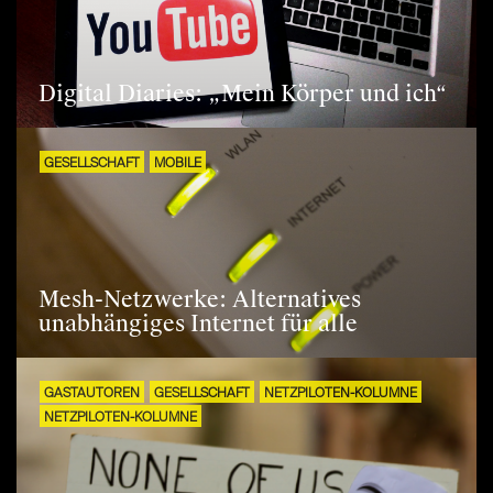
Digital Diaries: „Mein Körper und ich“
GESELLSCHAFT
MOBILE
Mesh-Netzwerke: Alternatives
unabhängiges Internet für alle
GASTAUTOREN
GESELLSCHAFT
NETZPILOTEN-KOLUMNE
NETZPILOTEN-KOLUMNE