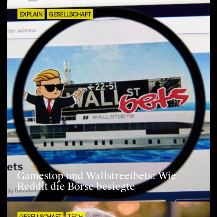
EXPLAIN
GESELLSCHAFT
Gamestop und Wallstreetbets: Wie
Reddit die Börse besiegte