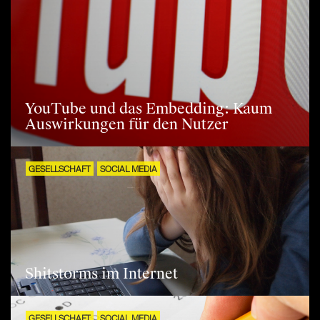
YouTube und das Embedding: Kaum
Auswirkungen für den Nutzer
GESELLSCHAFT
SOCIAL MEDIA
Shitstorms im Internet
GESELLSCHAFT
SOCIAL MEDIA