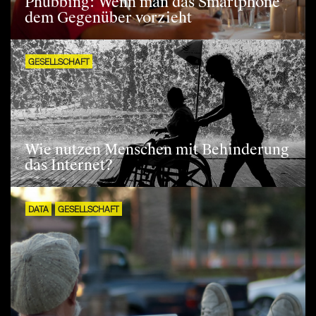
Phubbing: Wenn man das Smartphone
dem Gegenüber vorzieht
GESELLSCHAFT
Wie nutzen Menschen mit Behinderung
das Internet?
DATA
GESELLSCHAFT