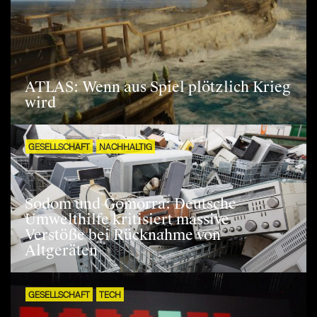
ATLAS: Wenn aus Spiel plötzlich Krieg
wird
GESELLSCHAFT
NACHHALTIG
Sodom und Gomorra: Deutsche
Umwelthilfe kritisiert massive
Verstöße bei Rücknahme von
Altgeräten
GESELLSCHAFT
TECH