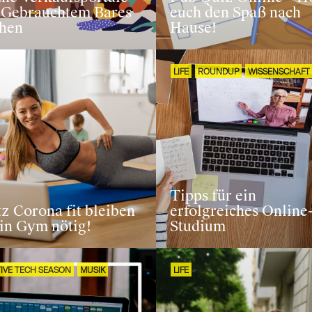
 Gebrauchtem Bares
euch den Spaß nach
hen
Hause!
LIFE
ROUNDUP
WISSENSCHAFT
Tipps für ein
z Corona fit bleiben
erfolgreiches Online
in Gym nötig!
Studium
IVE TECH SEASON
MUSIK
LIFE