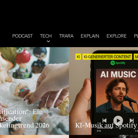
PODCAST
TECH
TRARA
EXPLAIN
EXPLORE
P
KI
KI-GENERIERTER CONTENT
M
ification“: Ein
hsender
ketingtrend 2026
KI-Musik auf Spotify