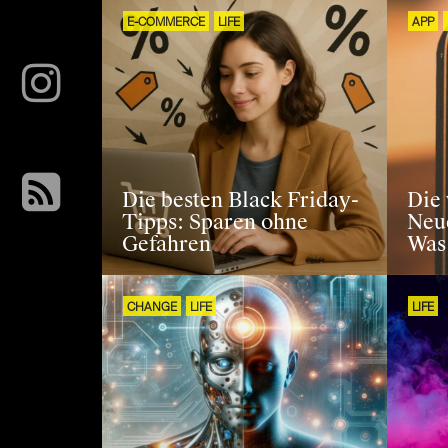
E-COMMERCE
LIFE
APP
Die besten Black Friday-
Die 
Tipps: Sparen ohne
Neu
Gefahren
Was 
CHANGE
LIFE
LIFE