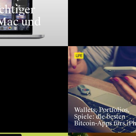
chtiger
 Mac und
LIFE
Wallets, Portfolios,
Spiele: die besten
Bitcoin-Apps fürs iP