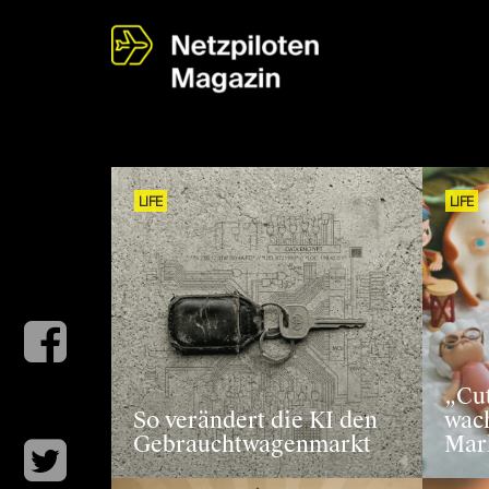
LIFE
LIFE
„Cut
So verändert die KI den
wac
Gebrauchtwagenmarkt
Mar