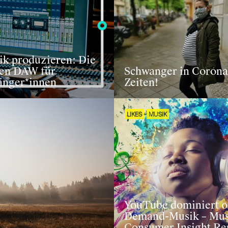
ik produzieren: Die
ten DAW für
Schwanger in Corona
änger*innen
Zeiten!
LIKES
MUSIK
YouTube dominiert o
Demand-Musik – Mus
Consumer Insight Re