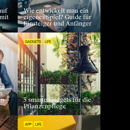
auf
Wie entwickelt man ein
mit
eigenes Spiel? Guide für
Einsteiger und Anfänger
GADGETS
LIFE
en
n
en
5 smarte Gadgets für die
Pflanzenpflege
APP
LIFE