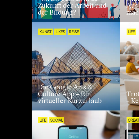
Zukunft der Arbeit und
Aus
der Bildung?
mac
KUNST
LIKES
REISE
LIFE
Die Google Arts &
Culture App – Ein
Trot
virtueller Kurzurlaub
– Ke
LIFE
SOCIAL
CREAT