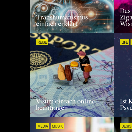
Das
Transhumanismus
Ziga
einfach erklärt
Wis
REISE
LIFE
Visum einfach online
Ist 
beantragen
Psy
MEDIA
MUSIK
DESIG