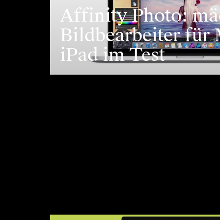
Affinity Photo: mä
Bildbearbeiter für
iPad im Test