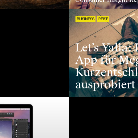
BUSINESS
REISE
Let’s Yalla:
App für Me
Kurzentsch
ausprobiert