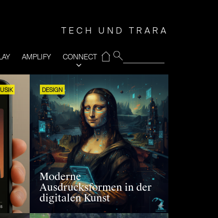
TECH UND TRARA
⌂
LAY
AMPLIFY
CONNECT
USIK
DESIGN
Moderne
Ausdrucksformen in der
digitalen Kunst