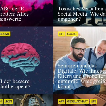
 ABC der E-
Toxisches Verhalten 
retten: Alles
Social Media: Wie da
senswerte
umgehen?
SOCIAL
LIFE
SOCIAL
Senioren und das
Digitale: Wie ihr eur
Eltern und Großelter
KI der bessere
unter die Arme greif
chotherapeut?
könnt
N
LIKES
APP
GESELLSCHAFT
LIFE