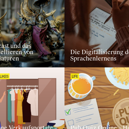
ast und das
ellieren von
Die Digitalisierung d
iaturen
Sprachenlernens
LIKES
LIFE
ne Verkaufsportale –
Pub Quiz Online – H