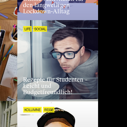
den langweiligen
Lockdown-Alltag
LIFE
SOCIAL
Rezepte für Studenten –
-
Leicht und
Budgetfreundlich!
KOLUMNE
REISE