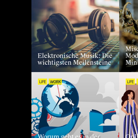
Misc
Elektronische Musik: Die
Mod
wichtigsten Meilensteine
Min
LIFE
WORK
LIFE
Worum geht es in der
Onli