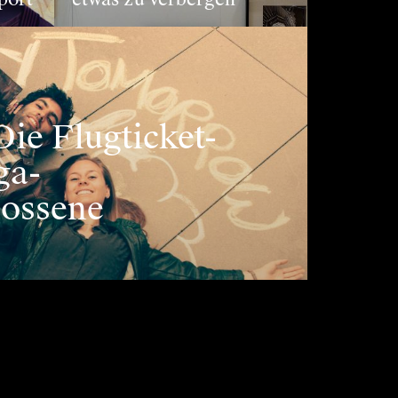
 Die Flugticket-
ga-
lossene