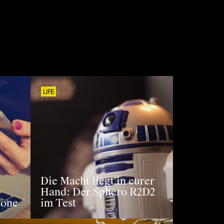
LIFE
Die Macht liegt in eurer
Hand: Der Sphero R2D2
hone
im Test