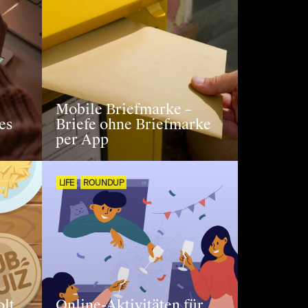
Mobile Briefmarke –
es
Briefe ohne Briefmarke
per App
LIFE
ROUNDUP
olt
Online-Aktivitäten für