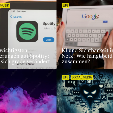
MUSIK
LIFE
wichtigsten
KI und Sichtbarkeit 
erungen auf Spotify:
Netz: Wie hängt beid
sich grade verändert
zusammen?
LIFE
SOCIAL MEDIA