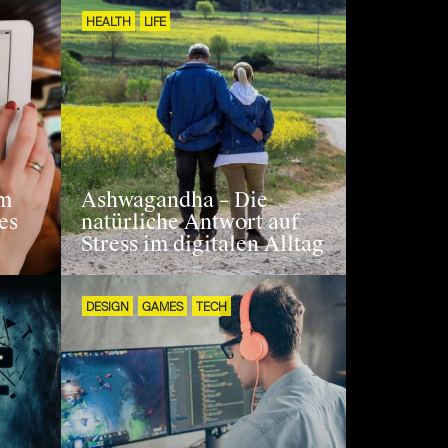
HEALTH
LIFE
im
Ashwagandha – Die
es
natürliche Antwort auf
Stress im digitalen Alltag
DESIGN
GAMES
TECH