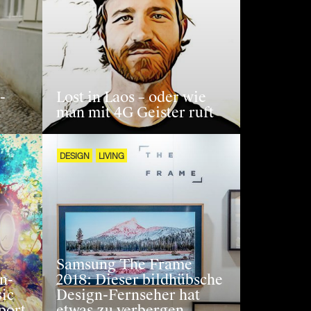
-
Lost in Laos – oder wie
man mit 4G Geister ruft
DESIGN
LIVING
Samsung The Frame
n-
2018: Dieser bildhübsche
ic
Design-Fernseher hat
port
etwas zu verbergen