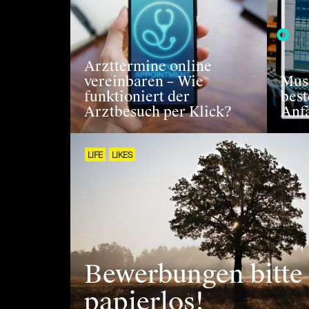
Arzttermine online
vereinbaren – Wie
Mus
funktioniert der
bes
Arztbesuch per Klick?
Anf
LIFE
LIKES
Bewerbungen bitte
papierlos!