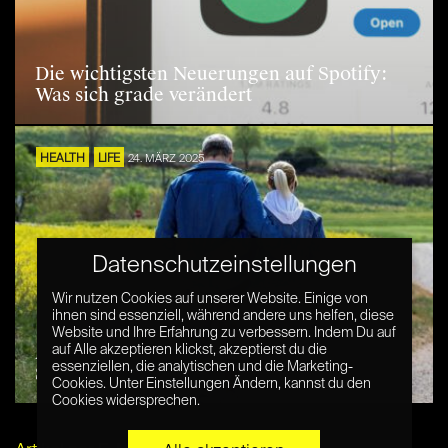
Die wichtigsten Neuerungen auf Spotify:
Was sich grade verändert
HEALTH
LIFE
24. MÄRZ 2025
Datenschutzeinstellungen
Wir nutzen Cookies auf unserer Website. Einige von
ihnen sind essenziell, während andere uns helfen, diese
Website und Ihre Erfahrung zu verbessern. Indem Du auf
Ashwagandha – Die natürliche Antwort auf
auf Alle akzeptieren klickst, akzeptierst du die
essenziellen, die analytischen und die Marketing-
Stress im digitalen Alltag
Cookies. Unter Einstellungen Ändern, kannst du den
Cookies widersprechen.