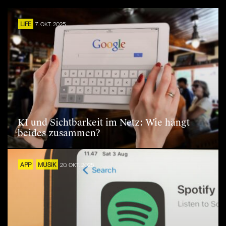
LIFE
7. OKT. 2025
KI und Sichtbarkeit im Netz: Wie hängt
beides zusammen?
APP
MUSIK
20. OKT. 2025