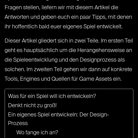
Fragen stellen, liefern wir mit diesem Artikel die
Antworten und geben euch ein paar Tipps, mit denen
ihr hoffentlich bald euer eigenes Spiel entwickelt.
Dieser Artikel gliedert sich in zwei Teile. Im ersten Teil
geht es hauptsächlich um die Herangehensweise an
die Spieleentwicklung und den Designprozess als
solchen. Im zweiten Teil gehen wir dann auf konkrete
Tools, Engines und Quellen für Game Assets ein.
Was für ein Spiel will ich entwickeln?
Denkt nicht zu groß!
Ein eigenes Spiel entwickeln: Der Design-
Prozess
Wo fange ich an?