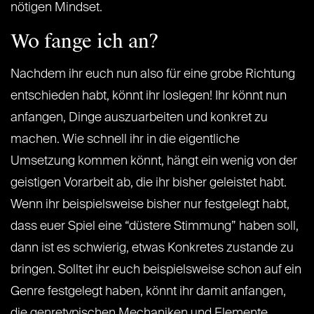
nötigen Mindset.
Wo fange ich an?
Nachdem ihr euch nun also für eine grobe Richtung
entschieden habt, könnt ihr loslegen! Ihr könnt nun
anfangen, Dinge auszuarbeiten und konkret zu
machen. Wie schnell ihr in die eigentliche
Umsetzung kommen könnt, hängt ein wenig von der
geistigen Vorarbeit ab, die ihr bisher geleistet habt.
Wenn ihr beispielsweise bisher nur festgelegt habt,
dass euer Spiel eine “düstere Stimmung” haben soll,
dann ist es schwierig, etwas Konkretes zustande zu
bringen. Solltet ihr euch beispielsweise schon auf ein
Genre festgelegt haben, könnt ihr damit anfangen,
die genretypischen Mechaniken und Elemente