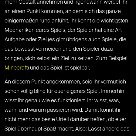
mehr Gestalt annehmen und irgendwann werdet ihr
an einen Punkt kommen, an dem sich das ganze
einigermaßen rund anfühlt. Ihr kennt die wichtigsten
Mechaniken eures Spiels, der Spieler hat eine Art
Aufgabe oder Ziel (es gibt übrigens auch Spiele, die
das bewusst vermeiden und den Spieler dazu
bringen, sich selbst ein Ziel zu setzen. Zum Beispiel
Minecraft
) und das Spiel ist spielbar.
An diesem Punkt angekommen, seid ihr vermutlich
schon völlig blind für euer eigenes Spiel. Immerhin
wisst ihr genau wie es funktioniert. Ihr wisst, was,
wann und warum passieren wird. Damit könnt ihr
nicht mehr das beste Urteil darüber treffen, ob euer
Spiel überhaupt Spaß macht. Also: Lasst andere das