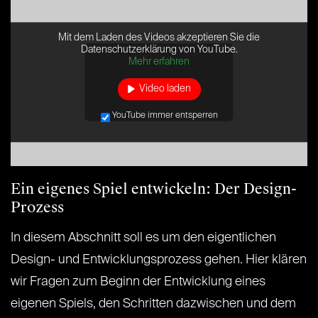
Mit dem Laden des Videos akzeptieren Sie die
Datenschutzerklärung von YouTube.
Mehr erfahren
Video laden
YouTube immer entsperren
Ein eigenes Spiel entwickeln: Der Design-
Prozess
In diesem Abschnitt soll es um den eigentlichen
Design- und Entwicklungsprozess gehen. Hier klären
wir Fragen zum Beginn der Entwicklung eines
eigenen Spiels, den Schritten dazwischen und dem