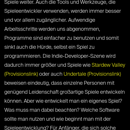
Spiele weiter. Auch die Tools und Werkzeuge, die
Spieleentwickler verwenden, werden immer besser
und vor allem zugänglicher. Aufwendige
Arbeitsschritte werden uns abgenommen,
Programme sind einfacher zu benutzen und somit
sinkt auch die Hürde, selbst ein Spiel zu
programmieren. Die Indie-Developer-Szene wird
dadurch immer größer und Spiele wie
Stardew Valley
(Provisionslink)
oder auch
Undertale (Provisionslink)
beweisen eindeutig, dass einzelne Personen mit
genügend Leidenschaft großartige Spiele entwickeln
können. Aber wie entwickelt man ein eigenes Spiel?
Was muss man dabei beachten? Welche Software
sollte man nutzen und wie beginnt man mit der
Spieleentwicklung? Für Anfänger, die sich solche