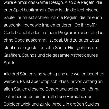
wäre einmal das Game Design. Also die Regeln, die
euer Spiel bestimmen. Dann ist da die technische
Säule. Ihr müsst schließlich die Regeln, die ihr euch
ausdenkt irgendwie implementieren. Ob ihr dafür
Code braucht oder in einem Programm arbeitet, das
ohne Code auskommt, ist egal. Und zu guter Letzt
steht da die gestalterische Säule. Hier geht es um
Grafiken, Sounds und die gesamte Ästhetik eures
Spiels.
Alle drei Säulen sind wichtig und alle wollen beachtet
werden. Es ist aber utopisch, dass ihr von Anfang an,
allen Säulen dieselbe Beachtung schenken könnt.
Dafür bedeuten einfach all diese Bereiche der
Spieleentwicklung zu viel Arbeit. In großen Studios