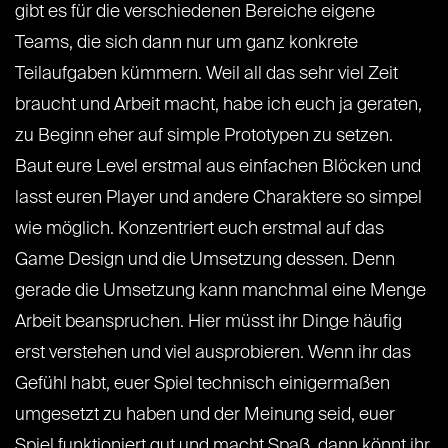
gibt es für die verschiedenen Bereiche eigene
Teams, die sich dann nur um ganz konkrete
Teilaufgaben kümmern. Weil all das sehr viel Zeit
braucht und Arbeit macht, habe ich euch ja geraten,
zu Beginn eher auf simple Prototypen zu setzen.
Baut eure Level erstmal aus einfachen Blöcken und
lasst euren Player und andere Charaktere so simpel
wie möglich. Konzentriert euch erstmal auf das
Game Design und die Umsetzung dessen. Denn
gerade die Umsetzung kann manchmal eine Menge
Arbeit beanspruchen. Hier müsst ihr Dinge häufig
erst verstehen und viel ausprobieren. Wenn ihr das
Gefühl habt, euer Spiel technisch einigermaßen
umgesetzt zu haben und der Meinung seid, euer
Spiel funktioniert gut und macht Spaß, dann könnt ihr