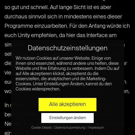
so gut und schnell. Auf lange Sicht ist es aber
durchaus sinnvoll sich in mindestens eines dieser
Programme einzuarbeiten. Für den Anfang würde ich
euch Unity empfehlen, da hier das Interface am
simpelsten ist. Solltet ihr jedoch unbedingt grafisch
Datenschutzeinstellungen
sehr schöne Spiele machen wollen, kann ich eher
Wir nutzen Cookies auf unserer Website. Einige von
die Unreal Engine empfehlen. Die ist allerdings sehr
ihnen sind essenziell, während andere uns helfen, diese
Website und Ihre Erfahrung zu verbessern. Indem Du auf
viel komplexer und weniger zugänglich. Solltet ihr
auf Alle akzeptieren klickst, akzeptierst du die
essenziellen, die analytischen und die Marketing-
euch dagegen lediglich auf 2D-Spiele beschränken
Cookies. Unter Einstellungen Ändern, kannst du den
Cookies widersprechen.
wollen, fahrt ihr mit dem Game Maker 2D am besten.
Alle akzeptieren
In
diesem Artikel
haben wir uns bereits mit den
besten Game Engines für Anfänger beschäftigt.
Einstellungen ändern
Neben Unity und Unreal Engine findet ihr dort noch
Cookie-Details
Datenschutzerklärung
Impressum
ein paar andere Engines, die ihr verwenden könnt.
Datenschutzeinstellungen