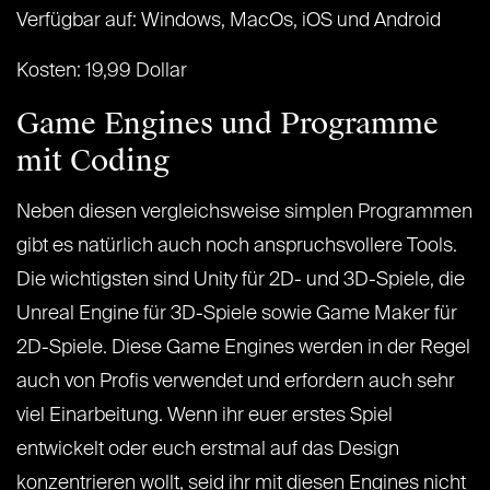
Verfügbar auf: Windows, MacOs, iOS und Android
Kosten: 19,99 Dollar
Game Engines und Programme
mit Coding
Neben diesen vergleichsweise simplen Programmen
gibt es natürlich auch noch anspruchsvollere Tools.
Die wichtigsten sind Unity für 2D- und 3D-Spiele, die
Unreal Engine für 3D-Spiele sowie Game Maker für
2D-Spiele. Diese Game Engines werden in der Regel
auch von Profis verwendet und erfordern auch sehr
viel Einarbeitung. Wenn ihr euer erstes Spiel
entwickelt oder euch erstmal auf das Design
konzentrieren wollt, seid ihr mit diesen Engines nicht