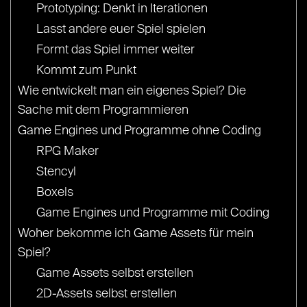
Prototyping: Denkt in Iterationen
Lasst andere euer Spiel spielen
Formt das Spiel immer weiter
Kommt zum Punkt
Wie entwickelt man ein eigenes Spiel? Die
Sache mit dem Programmieren
Game Engines und Programme ohne Coding
RPG Maker
Stencyl
Boxels
Game Engines und Programme mit Coding
Woher bekomme ich Game Assets für mein
Spiel?
Game Assets selbst erstellen
2D-Assets selbst erstellen