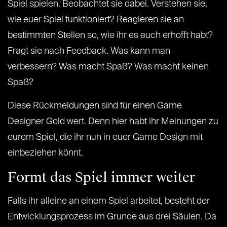
Spiel spielen. Beobachtet sie dabei. Verstehen sie,
wie euer Spiel funktioniert? Reagieren sie an
bestimmten Stellen so, wie ihr es euch erhofft habt?
Fragt sie nach Feedback. Was kann man
verbessern? Was macht Spaß? Was macht keinen
Spaß?
Diese Rückmeldungen sind für einen Game
Designer Gold wert. Denn hier habt ihr Meinungen zu
eurem Spiel, die ihr nun in euer Game Design mit
einbeziehen könnt.
Formt das Spiel immer weiter
Falls ihr alleine an einem Spiel arbeitet, besteht der
Entwicklungsprozess im Grunde aus drei Säulen. Da