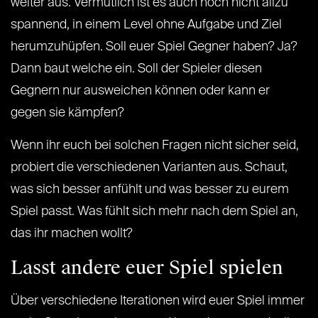
weiter aus. Vermutlich ist es auch noch nicht allzu
spannend, in einem Level ohne Aufgabe und Ziel
herumzuhüpfen. Soll euer Spiel Gegner haben? Ja?
Dann baut welche ein. Soll der Spieler diesen
Gegnern nur ausweichen können oder kann er
gegen sie kämpfen?
Wenn ihr euch bei solchen Fragen nicht sicher seid,
probiert die verschiedenen Varianten aus. Schaut,
was sich besser anfühlt und was besser zu eurem
Spiel passt. Was fühlt sich mehr nach dem Spiel an,
das ihr machen wollt?
Lasst andere euer Spiel spielen
Über verschiedene Iterationen wird euer Spiel immer