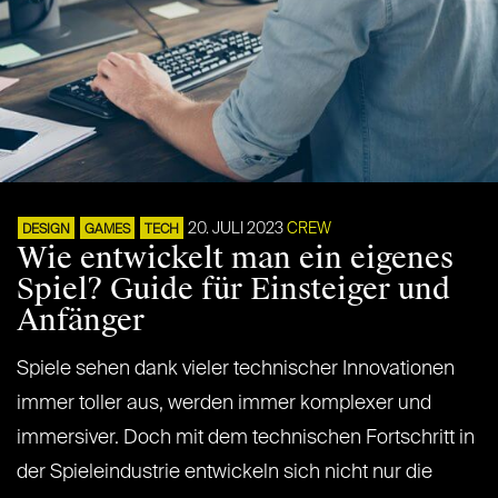
20. JULI 2023
CREW
DESIGN
GAMES
TECH
Wie entwickelt man ein eigenes
Spiel? Guide für Einsteiger und
Anfänger
Spiele sehen dank vieler technischer Innovationen
immer toller aus, werden immer komplexer und
immersiver. Doch mit dem technischen Fortschritt in
der Spieleindustrie entwickeln sich nicht nur die