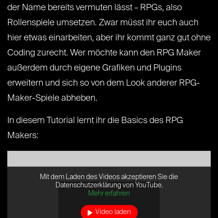
der Name bereits vermuten lässt – RPGs, also
Rollenspiele umsetzen. Zwar müsst ihr euch auch
hier etwas einarbeiten, aber ihr kommt ganz gut ohne
Coding zurecht. Wer möchte kann den RPG Maker
außerdem durch eigene Grafiken und Plugins
erweitern und sich so von dem Look anderer RPG-
Maker-Spiele abheben.
In diesem Tutorial lernt ihr die Basics des RPG
Makers:
Mit dem Laden des Videos akzeptieren Sie die
Datenschutzerklärung von YouTube.
Mehr erfahren
Video laden