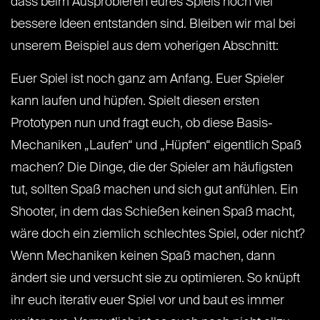
dass beim Ausprobieren eures Spiels noch viel
bessere Ideen entstanden sind. Bleiben wir mal bei
unserem Beispiel aus dem voherigen Abschnitt:
Euer Spiel ist noch ganz am Anfang. Euer Spieler
kann laufen und hüpfen. Spielt diesen ersten
Prototypen nun und fragt euch, ob diese Basis-
Mechaniken „Laufen“ und „Hüpfen“ eigentlich Spaß
machen? Die Dinge, die der Spieler am häufigsten
tut, sollten Spaß machen und sich gut anfühlen. Ein
Shooter, in dem das Schießen keinen Spaß macht,
wäre doch ein ziemlich schlechtes Spiel, oder nicht?
Wenn Mechaniken keinen Spaß machen, dann
ändert sie und versucht sie zu optimieren. So knüpft
ihr euch iterativ euer Spiel vor und baut es immer