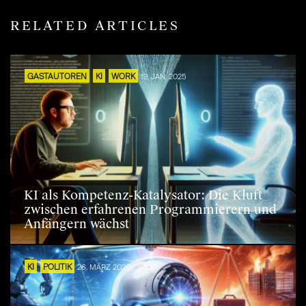
RELATED ARTICLES
GASTAUTOREN
KI
WORK
19. JAN. 2025
KI als Kompetenz-Katalysator: Die Kluft
zwischen erfahrenen Programmierern und
Anfängern wächst
KI
POLITIK
26. MÄRZ 2026