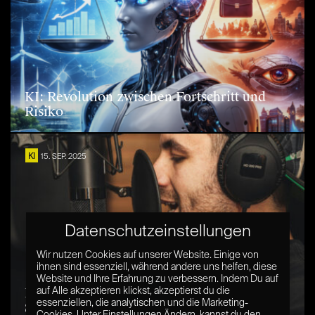
KI: Revolution zwischen Fortschritt und
Risiko
KI
15. SEP. 2025
Datenschutzeinstellungen
Wir nutzen Cookies auf unserer Website. Einige von
ihnen sind essenziell, während andere uns helfen, diese
Website und Ihre Erfahrung zu verbessern. Indem Du auf
KI in der Synchronbranche – VDS fordert
auf Alle akzeptieren klickst, akzeptierst du die
essenziellen, die analytischen und die Marketing-
Schutzmechanismen