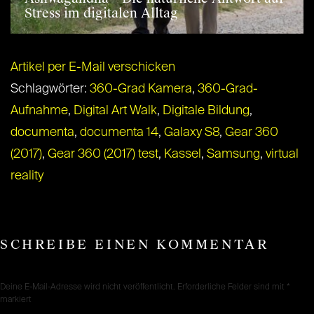
Stress im digitalen Alltag
Artikel per E-Mail verschicken
Schlagwörter:
360-Grad Kamera
,
360-Grad-
Aufnahme
,
Digital Art Walk
,
Digitale Bildung
,
documenta
,
documenta 14
,
Galaxy S8
,
Gear 360
(2017)
,
Gear 360 (2017) test
,
Kassel
,
Samsung
,
virtual
reality
SCHREIBE EINEN KOMMENTAR
Deine E-Mail-Adresse wird nicht veröffentlicht.
Erforderliche Felder sind mit
*
markiert