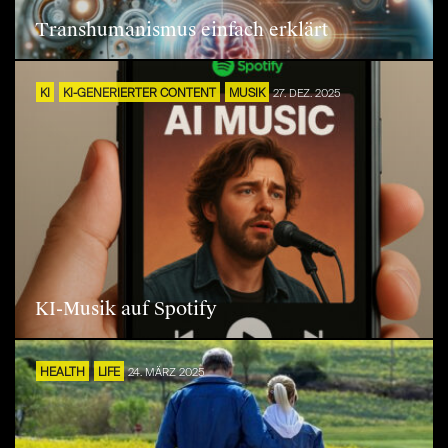
Transhumanismus einfach erklärt
KI
KI-GENERIERTER CONTENT
MUSIK
27. DEZ. 2025
KI-Musik auf Spotify
HEALTH
LIFE
24. MÄRZ 2025