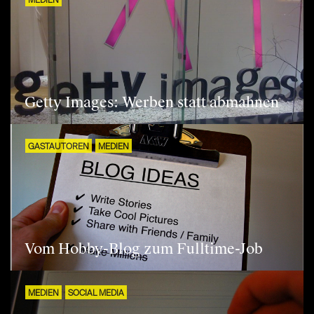
MEDIEN
Getty Images: Werben statt abmahnen
GASTAUTOREN
MEDIEN
Vom Hobby-Blog zum Fulltime-Job
MEDIEN
SOCIAL MEDIA