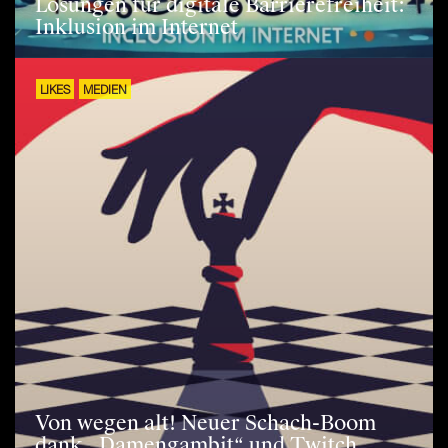
Lösungen für digitale Barrierefreiheit:
Inklusion im Internet
LIKES
MEDIEN
Von wegen alt! Neuer Schach-Boom
dank „Damengambit“ und Twitch