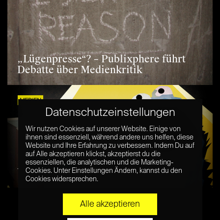
„Lügenpresse“? – Publixphere führt
Debatte über Medienkritik
MEDIEN
Datenschutzeinstellungen
Wir nutzen Cookies auf unserer Website. Einige von
ihnen sind essenziell, während andere uns helfen, diese
Website und Ihre Erfahrung zu verbessern. Indem Du auf
auf Alle akzeptieren klickst, akzeptierst du die
essenziellen, die analytischen und die Marketing-
World Wide Wahnsinn?
Cookies. Unter Einstellungen Ändern, kannst du den
Cookies widersprechen.
WEITERE ARTIKEL
Alle akzeptieren