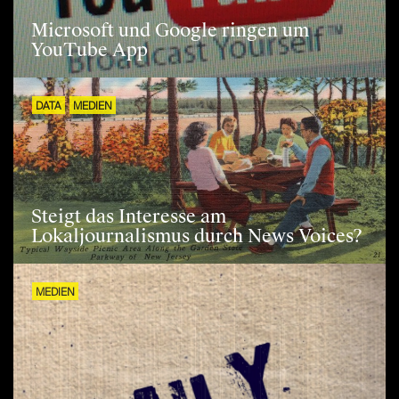
Microsoft und Google ringen um
YouTube App
DATA
MEDIEN
Steigt das Interesse am
Lokaljournalismus durch News Voices?
MEDIEN