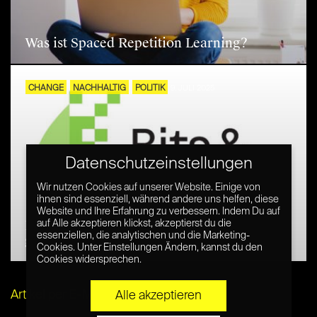
Was ist Spaced Repetition Learning?
CHANGE
NACHHALTIG
POLITIK
9. JULI 2025
Datenschutzeinstellungen
Wir nutzen Cookies auf unserer Website. Einige von
ihnen sind essenziell, während andere uns helfen, diese
Website und Ihre Erfahrung zu verbessern. Indem Du auf
Bits & Bäume: Gemeinsam zur sozial-
auf Alle akzeptieren klickst, akzeptierst du die
essenziellen, die analytischen und die Marketing-
gerechten Digitalisierung
Cookies. Unter Einstellungen Ändern, kannst du den
Cookies widersprechen.
Artikel per E-Mail verschicken
Alle akzeptieren