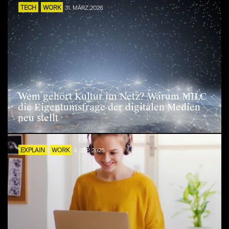
TECH
WORK
31. MÄRZ 2026
Wem gehört Kultur im Netz? Warum MILC
die Eigentumsfrage der digitalen Medien
neu stellt
EXPLAIN
WORK
4. SEP. 2025