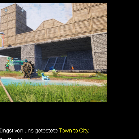
üngst von uns getestete
Town to City
.