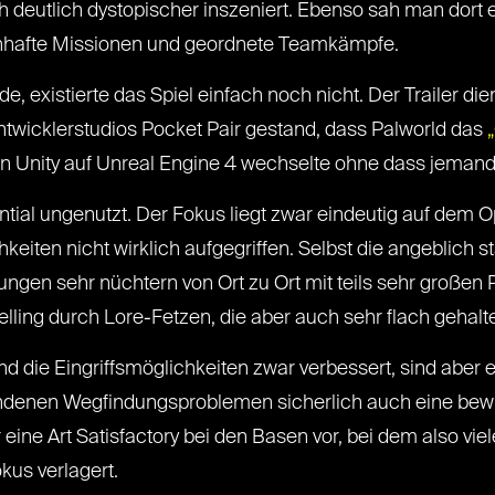
h deutlich dystopischer inszeniert. Ebenso sah man dort e
enhafte Missionen und geordnete Teamkämpfe.
de, existierte das Spiel einfach noch nicht. Der Trailer d
twicklerstudios Pocket Pair gestand, dass Palworld das
on Unity auf Unreal Engine 4 wechselte ohne dass jeman
tential ungenutzt. Der Fokus liegt zwar eindeutig auf d
eiten nicht wirklich aufgegriffen. Selbst die angeblich st
ungen sehr nüchtern von Ort zu Ort mit teils sehr großen
lling durch Lore-Fetzen, die aber auch sehr flach gehalte
d die Eingriffsmöglichkeiten zwar verbessert, sind aber e
handenen Wegfindungsproblemen sicherlich auch eine bew
 eine Art Satisfactory bei den Basen vor, bei dem also vie
kus verlagert.