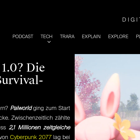
DIG
PODCAST
TECH
TRARA
EXPLAIN
EXPLORE
P
 1.0? Die
urvival-
ern?
Palworld
ging zum Start
ke. Zwischenzeitlich zählte
cess
2,1 Millionen zeitgleiche
 von
Cyberpunk 2077
lag bei