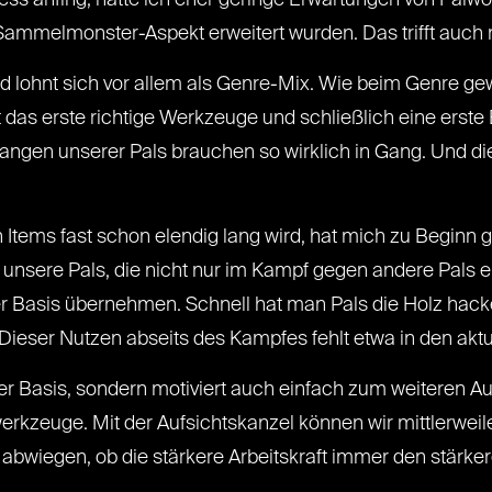
cess anfing, hatte ich eher geringe Erwartungen von Palw
 Sammelmonster-Aspekt erweitert wurden. Das trifft auch
ld lohnt sich vor allem als Genre-Mix. Wie beim Genre gew
das erste richtige Werkzeuge und schließlich eine erste
Fangen unserer Pals brauchen so wirklich in Gang. Und die
Items fast schon elendig lang wird, hat mich zu Beginn ge
ber unsere Pals, die nicht nur im Kampf gegen andere Pals
er Basis übernehmen. Schnell hat man Pals die Holz hac
 Dieser Nutzen abseits des Kampfes fehlt etwa in den akt
 der Basis, sondern motiviert auch einfach zum weiteren 
swerkzeuge. Mit der Aufsichtskanzel können wir mittlerw
abwiegen, ob die stärkere Arbeitskraft immer den stärke