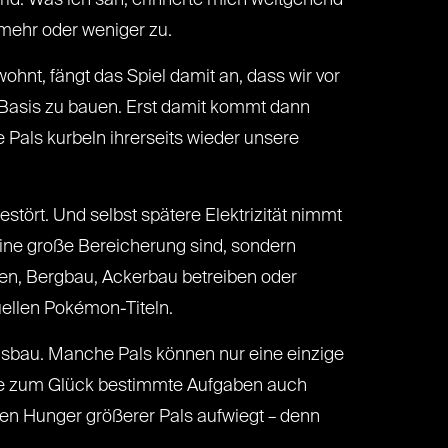
orld. Was ich sah, erinnerte mich weitgehend
 mehr oder weniger zu.
ohnt, fängt das Spiel damit an, dass wir vor
 Basis zu bauen. Erst damit kommt dann
 Pals kurbeln ihrerseits wieder unsere
stört. Und selbst spätere Elektrizität nimmt
 eine große Bereicherung sind, sondern
ken, Bergbau, Ackerbau betreiben oder
uellen Pokémon-Titeln.
Ausbau. Manche Pals können nur eine einzige
eile zum Glück bestimmte Aufgaben auch
ren Hunger größerer Pals aufwiegt – denn