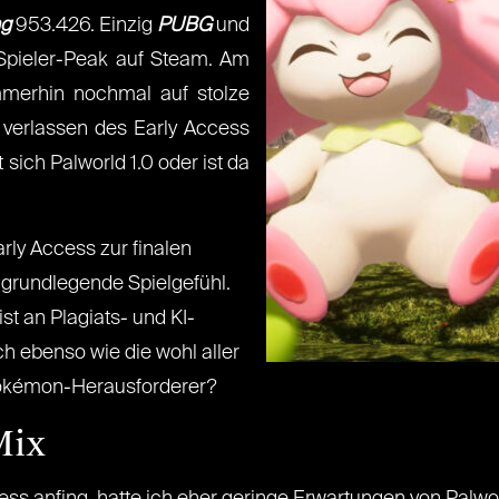
ng
953.426. Einzig
PUBG
und
Spieler-Peak auf Steam. Am
merhin nochmal auf stolze
 verlassen des Early Access
 sich Palworld 1.0 oder ist da
rly Access zur finalen
 grundlegende Spielgefühl.
t an Plagiats- und KI-
h ebenso wie die wohl aller
e Pokémon-Herausforderer?
Mix