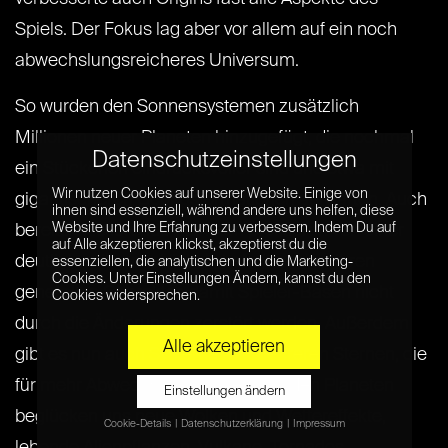
Spiels. Der Fokus lag aber vor allem auf ein noch
abwechslungsreicheres Universum.
So wurden den Sonnensystemen zusätzlich
Millionen neuer Planeten hinzugefügt, die nochmal
Datenschutzeinstellungen
ein Stückchen eindrucksvoller sind und etwa mit
Wir nutzen Cookies auf unserer Website. Einige von
gigantischeren Gebirgsformationen aufwarten. Auch
ihnen sind essenziell, während andere uns helfen, diese
Website und Ihre Erfahrung zu verbessern. Indem Du auf
bereits existierende Planeten profitieren von einer
auf Alle akzeptieren klickst, akzeptierst du die
deutlich stärkeren Vielfalt, behalten aber ihren
essenziellen, die analytischen und die Marketing-
Cookies. Unter Einstellungen Ändern, kannst du den
generellen Charakter, damit Spieler-Basen nicht
Cookies widersprechen.
durch die Änderungen zerstört werden. Außerdem
Alle akzeptieren
gibt es nun auch Systeme mit mehreren Sternen, die
für mehr Abwechslung sorgen. Auf den Planeten
Einstellungen ändern
beglücken uns neue Wolken und Wettereffekte,
Cookie-Details
Datenschutzerklärung
Impressum
Datenschutzeinstellungen