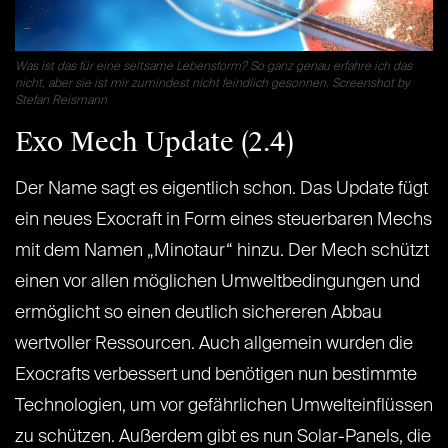
Was ist das für eine seltsame Lebensform? So ganz genau erfahre ich das
nicht, aber sie ist mir zumindest nicht feindlich gesonnen. Screenshot by
Stefan Reismann
Exo Mech Update (2.4)
Der Name sagt es eigentlich schon. Das Update fügt
ein neues Exocraft in Form eines steuerbaren Mechs
mit dem Namen „Minotaur“ hinzu. Der Mech schützt
einen vor allen möglichen Umweltbedingungen und
ermöglicht so einen deutlich sichereren Abbau
wertvoller Ressourcen. Auch allgemein wurden die
Exocrafts verbessert und benötigen nun bestimmte
Technologien, um vor gefährlichen Umwelteinflüssen
zu schützen. Außerdem gibt es nun Solar-Panels, die