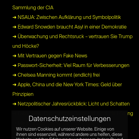
Sammlung der CIA
➜ NSAUA: Zwischen Aufklärung und Symbolpolitik
➜ Edward Snowden braucht Asyl in einer Demokratie
➜ Überwachung und Rechtsruck – vertrauen Sie Trump
und Höcke?
➜ Mit Vertrauen gegen Fake News
➜ Passwort-Sicherheit: Viel Raum für Verbesserungen
➜ Chelsea Manning kommt (endlich) frei
➜ Apple, China und die New York Times: Geld über
Prinzipien
➜ Netzpolitischer Jahresrückblick: Licht und Schatten
➜ Fake News: Das geplante Gesetz ist nicht die Lösung
Datenschutzeinstellungen
➜ Mirai: Es wird Zeit für ein tragfähiges
Wir nutzen Cookies auf unserer Website. Einige von
Sicherheitskonzept
ihnen sind essenziell, während andere uns helfen, diese