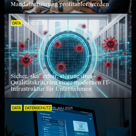
Mandatenführung profitabler werden
DATA
16. DEZ. 2025
Sicher, skalierbar, störungsfrei –
Qualitätskriterien einer modernen IT-
Infrastruktur für Unternehmen
DATA
DATENSCHUTZ
11. JULI 2025