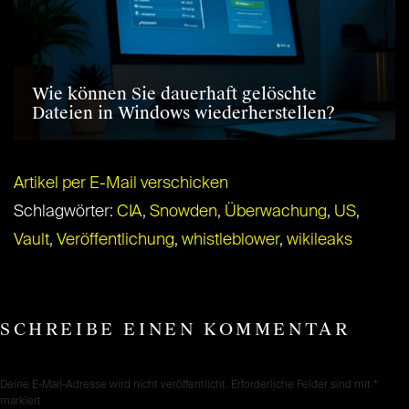
Wie können Sie dauerhaft gelöschte
Dateien in Windows wiederherstellen?
Artikel per E-Mail verschicken
Schlagwörter:
CIA
,
Snowden
,
Überwachung
,
US
,
Vault
,
Veröffentlichung
,
whistleblower
,
wikileaks
SCHREIBE EINEN KOMMENTAR
Deine E-Mail-Adresse wird nicht veröffentlicht.
Erforderliche Felder sind mit
*
markiert