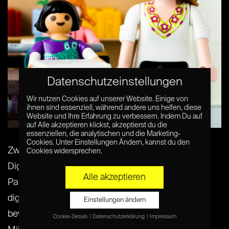
Datenschutzeinstellungen
Wir nutzen Cookies auf unserer Website. Einige von
ihnen sind essenziell, während andere uns helfen, diese
Website und Ihre Erfahrung zu verbessern. Indem Du auf
auf Alle akzeptieren klickst, akzeptierst du die
essenziellen, die analytischen und die Marketing-
Cookies. Unter Einstellungen Ändern, kannst du den
Zwischenzeitlich standen die Zeichen für die
Cookies widersprechen.
Digitalisierung an Schulen gut. Mit der Corona-
Alle akzeptieren
Pandemie waren Schulen im Eiltempo gezwungen
digitale Infrastruktur auszubauen und zugleich
Einstellungen ändern
bewilligte der Digitalpakt Mittel in Höhe von 5
Cookie-Details
Datenschutzerklärung
Impressum
Datenschutzeinstellungen