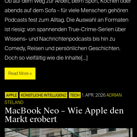
Ob auf dem Weg zur Arbeit, beim Sport, Kochen oder
abends auf dem Sofa – für viele Menschen gehören
Podcasts fest zum Alltag. Die Auswahl an Formaten
ist riesig: von spannenden True-Crime-Serien über
Wissens- und Nachrichtenpodcasts bis hin zu
Comedy, Reisen und persönlichen Geschichten.
Doch so vielfältig wie die Inhalte[…]
Read More »
1. APR. 2026
ADRIAN
APPLE
KÜNSTLICHE INTELLIGENZ
TECH
STELAND
MacBook Neo – Wie Apple den
Markt erobert