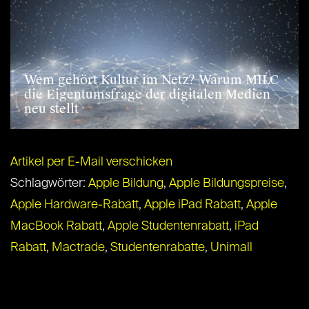
Wem gehört Kultur im Netz? Warum MILC
die Eigentumsfrage der digitalen Medien
neu stellt
Artikel per E-Mail verschicken
Schlagwörter:
Apple Bildung
,
Apple Bildungspreise
,
Apple Hardware-Rabatt
,
Apple iPad Rabatt
,
Apple
MacBook Rabatt
,
Apple Studentenrabatt
,
iPad
Rabatt
,
Mactrade
,
Studentenrabatte
,
Unimall