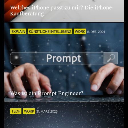
Welches iPhone passt zu mir? Die iPhone-
Kaufberatung
EXPLAIN
KÜNSTLICHE INTELLIGENZ
WORK
6. DEZ. 2024
Was ist ein Prompt Engineer?
TECH
WORK
31. MÄRZ 2026