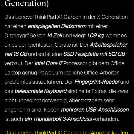
Generation)
Das Lenovo ThinkPad X1 Carbon in der 7. Generation
hat einen
entspiegelten Bildschirm
mit einer
Displaygröße von
14 Zoll
und wiegt
1.09 kg
, womit es
eines der leichtesten Geräte ist. Der
Arbeitsspeicher
hat 16 GB
und es ist eine
SSD Festplatte mit 512 GB
verbaut. Der
Intel Core i7
Prozessor gibt dem Office
Laptop genug Power, um jegliche Office-Arbeiten
problemlos auszuführen. Der
Fingerprint-Reader
und
das
beleuchtete Keyboard
sind nette Extras, die zwar
nicht unbedingt notwendig, aber trotzdem sehr
angenehm sind. Neben
mehreren USB-Anschlüssen
ist auch
ein Thunderbolt 3-Anschluss
vorhanden.
Das Lenovo ThinkPad X1 Carbon bei Amazon kaufen