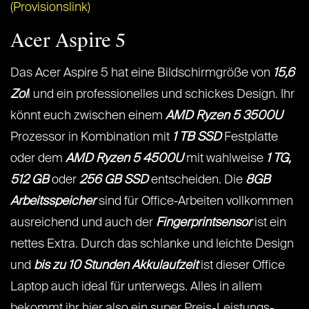
(Provisionslink)
Acer Aspire 5
Das Acer Aspire 5 hat eine Bildschirmgröße von
15,6
Zol
l und ein professionelles und schickes Design. Ihr
könnt euch zwischen einem
AMD Ryzen 5 3500U
Prozessor in Kombination mit
1 TB SSD
Festplatte
oder dem
AMD Ryzen 5 4500U
mit wahlweise
1 TG,
512 GB
oder
256 GB SSD
entscheiden. Die
8GB
Arbeitsspeicher
sind für Office-Arbeiten vollkommen
ausreichend und auch der
Fingerprintsensor
ist ein
nettes Extra. Durch das schlanke und leichte Design
und
bis zu 10 Stunden Akkulaufzeit
ist dieser Office
Laptop auch ideal für unterwegs. Alles in allem
bekommt ihr hier also ein super Preis-Leistungs-