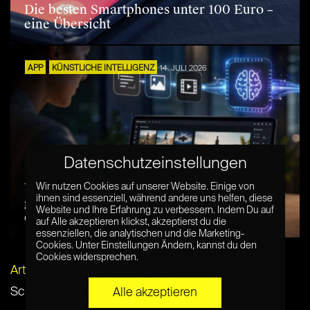
Die besten Smartphones unter 100 Euro –
eine Übersicht
APP
KÜNSTLICHE INTELLIGENZ
14. JULI 2026
Datenschutzeinstellungen
Wie können Unternehmen mit einem KI-
Wir nutzen Cookies auf unserer Website. Einige von
ihnen sind essenziell, während andere uns helfen, diese
gestützten Marketing-Videogenerator
Website und Ihre Erfahrung zu verbessern. Indem Du auf
effizientere Werbevideos erstellen?
auf Alle akzeptieren klickst, akzeptierst du die
essenziellen, die analytischen und die Marketing-
Cookies. Unter Einstellungen Ändern, kannst du den
Cookies widersprechen.
Artikel per E-Mail verschicken
Schlagwörter:
Kaufberatung
,
laptop
,
Office
Alle akzeptieren