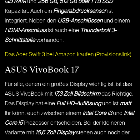
GB RAM
und
256 GB, 512 GB oder 1 TB SSD
Kapazität. Auch ein
Fingerabdrucksensor
ist
integriert. Neben den
USB-Anschlüssen
und einem
HDMI-Anschluss
ist auch eine
Thunderbolt 3-
Schnittstelle
vorhanden.
Das Acer Swift 3 bei Amazon kaufen (Provisionslink)
ASUS VivoBook 17
Für alle, denen ein großes Display wichtig ist, ist das
ASUS VivoBook mit
17,3 Zoll Bildschirm
das Richtige.
Das Display hat eine
Full HD-Auflösung
und ist
matt
.
Ihr könnt euch zwischen einem
Intel Core i3
und
Intel
Core i5
Prozessor entscheiden. Bei der kleineren
Variante mit
15,6 Zoll Display
stehen auch noch der