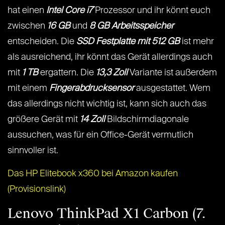
hat einen
Intel Core i7
Prozessor und ihr könnt euch
zwischen
16 GB
und
8 GB Arbeitsspeicher
entscheiden. Die
SSD Festplatte mit 512 GB
ist mehr
als ausreichend, ihr könnt das Gerät allerdings auch
mit
1 TB
ergattern. Die
13,3 Zoll
Variante ist außerdem
mit einem
Fingerabdrucksensor
ausgestattet. Wem
das allerdings nicht wichtig ist, kann sich auch das
größere Gerät mit
14 Zoll
Bildschirmdiagonale
aussuchen, was für ein Office-Gerät vermutlich
sinnvoller ist.
Das HP Elitebook x360 bei Amazon kaufen
(Provisionslink)
Lenovo ThinkPad X1 Carbon (7.