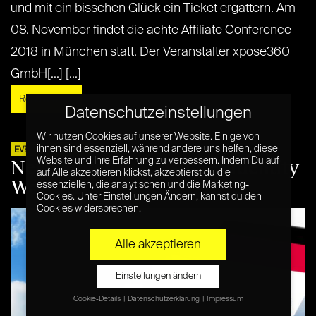
und mit ein bisschen Glück ein Ticket ergattern. Am
08. November findet die achte Affiliate Conference
2018 in München statt. Der Veranstalter xpose360
GmbH[...] [...]
Read More »
Datenschutzeinstellungen
Wir nutzen Cookies auf unserer Website. Einige von
ihnen sind essenziell, während andere uns helfen, diese
9. JULI 2018
EVENT
PARTNER
Netzpiloten @Consumer Identity
Website und Ihre Erfahrung zu verbessern. Indem Du auf
auf Alle akzeptieren klickst, akzeptierst du die
World Tour EUROPE 2018
essenziellen, die analytischen und die Marketing-
Cookies. Unter Einstellungen Ändern, kannst du den
Cookies widersprechen.
Alle akzeptieren
Einstellungen ändern
Cookie-Details
Datenschutzerklärung
Impressum
Datenschutzeinstellungen