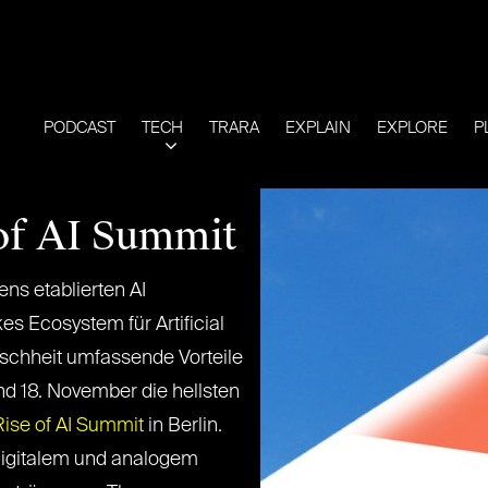
PODCAST
TECH
TRARA
EXPLAIN
EXPLORE
P
of AI Summit
s etablierten AI
kes Ecosystem für Artificial
nschheit umfassende Vorteile
nd 18. November die hellsten
Rise of AI Summit
in Berlin.
 digitalem und analogem