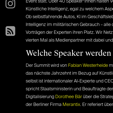
Event statt. Über 40 Speaker*innen halten
Künstliche Intelligenz, egal zu welchem Asp
Ob selbstfahrende Autos, KI im Geschäftsle
Intelligenz im militärischen Gebrauch – all
Vorträgen der Experten ihren Platz. Wir Net
vierten Mal als Medienpartner mit dabei und
Welche Speaker werden 
Der Summit wird von
Fabian Westerheide
mi
das nächste Jahrzehnt im Bezug auf Künstlich
selbst ist internationaler AI-Experte und CE
spricht Staatsministerin und Beauftragte de
Digitalisierung
Dorothee Bär
über die Strate
der Berliner Firma
Merantix
. Er referiert üb