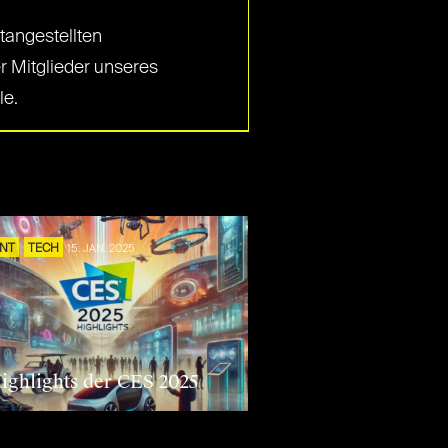
tangestellten
r Mitglieder unseres
le.
ENT
TECH
15. JAN. 2025
Highlights der CES 2025