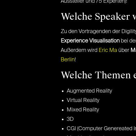
Aussteller und 75 Experten)!
Welche Speaker w
Zu den Vortragenden der Digili
Experience Visualisation
bei de
Außerdem wird
Eric Ma
über
Ma
Berlin
!
Welche Themen e
Augmented Reality
Virtual Reality
Mixed Reality
3D
CGI (Computer Genereated I