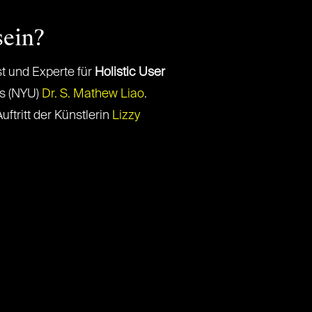
sein?
ist und Experte für
Holistic User
cs (NYU)
Dr. S. Mathew Liao
.
ftritt der Künstlerin
Lizzy