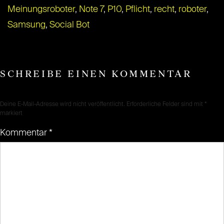
Meinungsroboter
,
Note 7
,
P10
,
Pflicht
,
recht
,
roboter
,
Samsung
,
Social Bot
SCHREIBE EINEN KOMMENTAR
Deine E-Mail-Adresse wird nicht veröffentlicht.
Erforderliche Felder sind mit
*
markiert
Kommentar
*