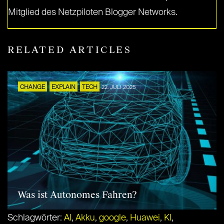
Mitglied des Netzpiloten Blogger Networks.
RELATED ARTICLES
CHANGE
EXPLAIN
TECH
22. JULI 2025
Was ist Autonomes Fahren?
Schlagwörter:
AI
,
Akku
,
google
,
Huawei
,
KI
,