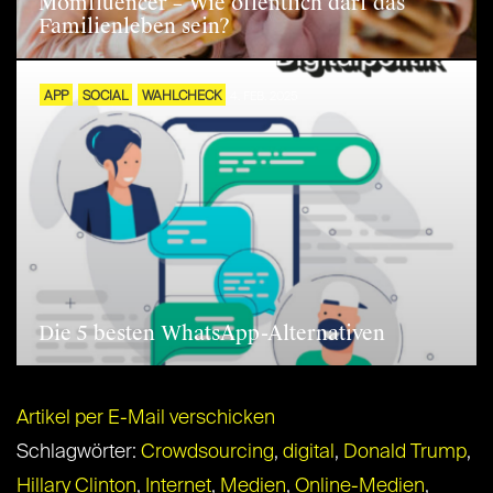
Momfluencer – Wie öffentlich darf das
Familienleben sein?
APP
SOCIAL
WAHLCHECK
4. FEB. 2025
Die 5 besten WhatsApp-Alternativen
Artikel per E-Mail verschicken
Schlagwörter:
Crowdsourcing
,
digital
,
Donald Trump
,
Hillary Clinton
,
Internet
,
Medien
,
Online-Medien
,