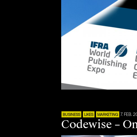
7. FEB. 2
BUSINESS
LIKES
MARKETING
Codewise – On