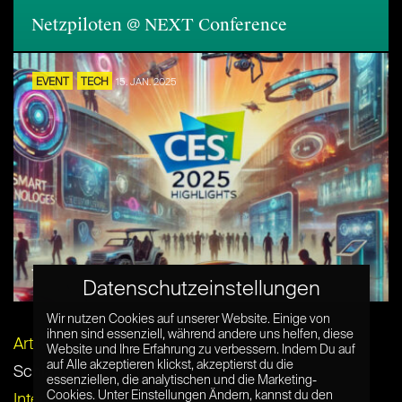
Netzpiloten @ NEXT Conference
EVENT
TECH
15. JAN. 2025
7 Highlights der CES 2025
Datenschutzeinstellungen
Wir nutzen Cookies auf unserer Website. Einige von
ihnen sind essenziell, während andere uns helfen, diese
Artikel per E-Mail verschicken
Website und Ihre Erfahrung zu verbessern. Indem Du auf
auf Alle akzeptieren klickst, akzeptierst du die
Schlagwörter:
digital
,
Faktor 3
,
hamburg
,
essenziellen, die analytischen und die Marketing-
Cookies. Unter Einstellungen Ändern, kannst du den
International
,
konferenz
,
NEXT18
,