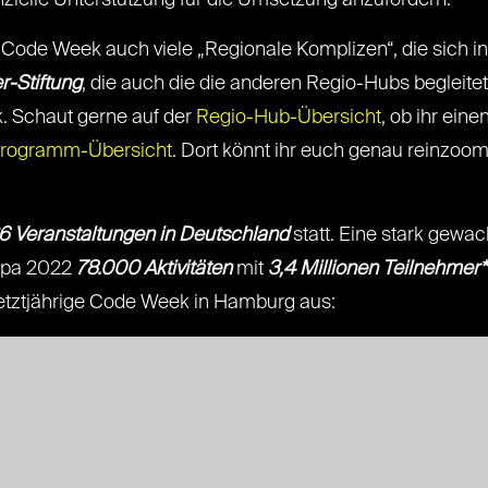
zielle Unterstützung für die Umsetzung anzufordern.
ie Code Week auch viele „Regionale Komplizen“, die sich 
r-Stiftung
, die auch die die anderen Regio-Hubs begleitet
 Schaut gerne auf der
Regio-Hub-Übersicht
, ob ihr ein
rogramm-Übersicht
. Dort könnt ihr euch genau reinzo
26 Veranstaltungen in Deutschland
statt. Eine stark gew
ropa 2022
78.000 Aktivitäten
mit
3,4 Millionen Teilnehmer
etztjährige Code Week in Hamburg aus: