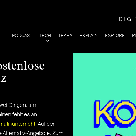
DIG
PODCAST
TECH
TRARA
EXPLAIN
EXPLORE
P
stenlose
nz
zwei Dingen, um
inen fehlt es an
atikunterricht
. Auf der
e Alternativ-Angebote. Zum