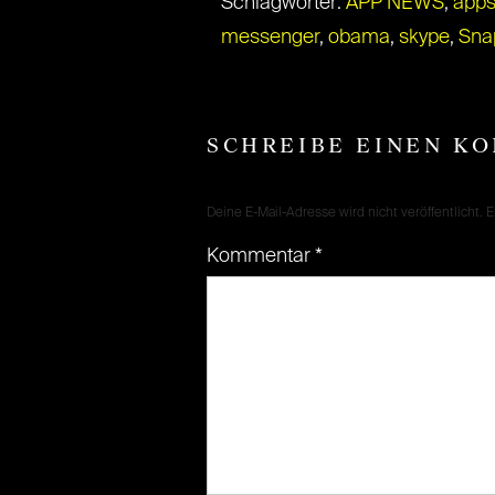
Schlagwörter:
APP NEWS
,
app
messenger
,
obama
,
skype
,
Sna
SCHREIBE EINEN K
Deine E-Mail-Adresse wird nicht veröffentlicht.
E
Kommentar
*