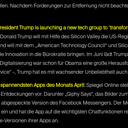
sollen. Nachdem Forderungen zur Entfernung nicht beachte
resident Trump is launching a new tech group to ‘transfo
onald Trump will mit Hilfe des Silicon Valley die US-Re
und will mit dem „American Technology Council“ und Sil
 Innovation in die Bürokratie bringen. Im Juni lädt Tr
 Digitalisierung war schon für Obama eine große Herausfo
ervice“ -, Trump hat es mit wachsender Unbeliebtheit auch n
e spannendsten Apps des Monats April:
Spiegel Online ste
-Entdeckungen vor. Darunter „Giphy Says“, das Bilder zum
ne abgespeckte Version des Facebook Messengers. Der M
ein und hat die App auf die wichtigsten Chatfunktionen r
e-Versionen ihrer Apps an.