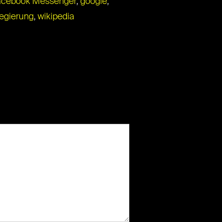
acebook Messenger
,
google
,
egierung
,
wikipedia