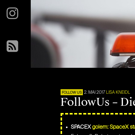
2. MAI 2017
LISA KNEIDL
FOLLOW US
FollowUs – Di
SPACEX
golem: SpaceX sta