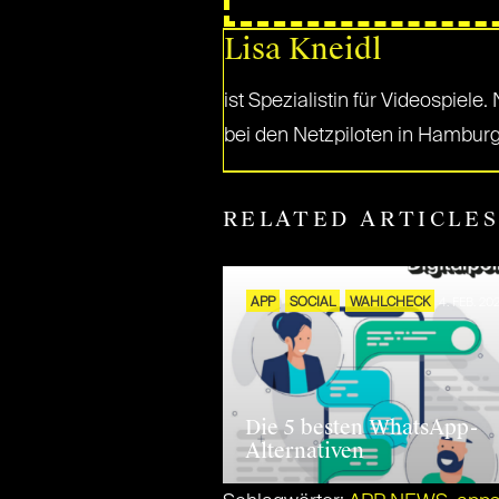
Lisa Kneidl
ist Spezialistin für Videospiel
bei den Netzpiloten in Hamburg i
RELATED ARTICLE
APP
SOCIAL
WAHLCHECK
4. FEB. 20
Die 5 besten WhatsApp-
Alternativen