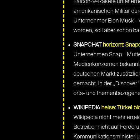
Falcon-9-Rakete unter erhe
amerikanischen Militär d
Unternehmer Elon Musk – vo
worden, soll aber schon b
SNAPCHAT
horizont: Snapc
Unternehmen Snap – Mutte
Medienkonzernen bekannt –
deutschen Markt zusätzlich
gemacht. In der „Discover“
orts- und themenbezogene 
WIKIPEDIA
heise: Türkei b
Wikipedia nicht mehr erreic
Betreiber nicht auf Forderu
Kommunikationsministeriums