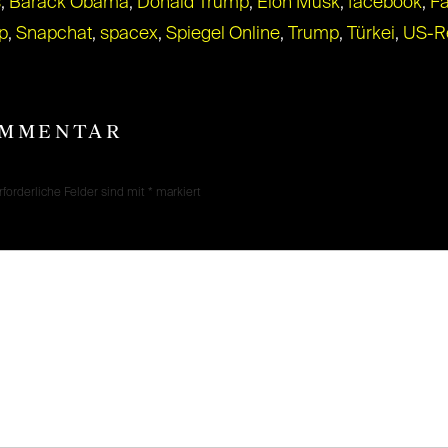
s
,
Barack Obama
,
Donald Trump
,
Elon Musk
,
facebook
,
F
p
,
Snapchat
,
spacex
,
Spiegel Online
,
Trump
,
Türkei
,
US-R
OMMENTAR
rforderliche Felder sind mit
*
markiert