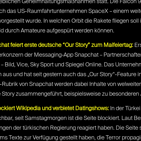
blichen Geheimhaltungsmaßnahmen statt. Die Falcon 9 ist
urch das US-Raumfahrtunternehmen SpaceX – einem weit
rgestellt wurde. In welchen Orbit die Rakete fliegen soll
ald durch Amateure aufgespürt werden können.
hat feiert erste deutsche “Our Story” zum Maifeiertag:
Ers
rkonzern der Messaging-App Snapchat – Partnerschafte
 Bild, Vice, Sky Sport und Spiegel Online. Das Unterneh
 aus und hat seit gestern auch das „Our Story“-Feature 
-Rubrik von Snapchat werden dabei Inhalte von welweiten 
Story zusammengeführt, beispielsweise zu besonderen A
lockiert Wikipedia und verbietet Datingshows:
In der Türkei
hbar, seit Samstagmorgen ist die Seite blockiert. Laut Be
ngen der türkischen Regierung reagiert haben. Die Seite s
 Texte zur Verfügung gestellt haben, die Terror propagi