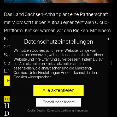
Das Land Sachsen-Anhalt plant eine Partnerschaft
mit Microsoft für den Aufbau einer zentralen Cloud-
Plattform. Kritiker warnen vor den Risiken. Mit einem
Konzept unter dem Titel „Lernen, Lehren, Managen
Datenschutzeinstellungen
2.0 – Auf dem Weg zur Schule 2020“ möchte
Wir nutzen Cookies auf unserer Website. Einige von
Sachsen-Anhalt seine Bildungslandschaft fit für die
ihnen sind essenziell, während andere uns helfen, diese
Website und Ihre Erfahrung zu verbessern. Indem Du auf
digitale Zukunft machen – parallel zu Investitionen[...]
auf Alle akzeptieren klickst, akzeptierst du die
essenziellen, die analytischen und die Marketing-
[...]
Cookies. Unter Einstellungen Ändern, kannst du den
Cookies widersprechen.
Read More »
Alle akzeptieren
16. MAI 2015
CHANGE
Einstellungen ändern
Humboldt, Orwell und die
Digitale Bildung
Cookie-Details
Datenschutzerklärung
Impressum
Datenschutzeinstellungen