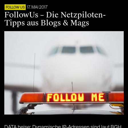
17. MAI 2017
FOLLOW US
FollowUs – Die Netzpiloten-
Tipps aus Blogs & Mags
DATA heise: Dynamische IP-Adressen sind laut BGH