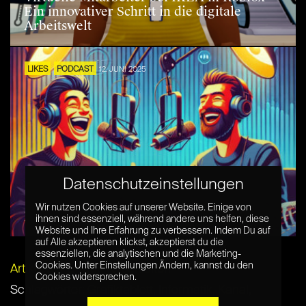
Ein innovativer Schritt in die digitale
Arbeitswelt
LIKES
PODCAST
12. JUNI 2025
Datenschutzeinstellungen
Wir nutzen Cookies auf unserer Website. Einige von
Die fünf besten Comedy-Podcasts
ihnen sind essenziell, während andere uns helfen, diese
Website und Ihre Erfahrung zu verbessern. Indem Du auf
auf Alle akzeptieren klickst, akzeptierst du die
essenziellen, die analytischen und die Marketing-
Cookies. Unter Einstellungen Ändern, kannst du den
Artikel per E-Mail verschicken
Cookies widersprechen.
Schlagwörter:
Grafiktablett
,
Informatik
,
Kanal
,