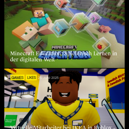
Minecraft Education: Spielerisch Lernen in
der digitalen Welt
GAMES
LIKES
25. JUNI 2025
Virtuelle Mitarbeiter bei IKEA in Roblox –