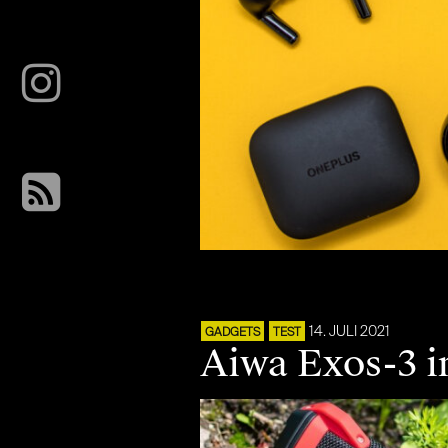
14. JULI 2021
GADGETS
TEST
Aiwa Exos-3 im