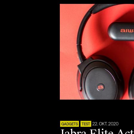
22. OKT. 2020
GADGETS
TEST
Jabra Elite Ac