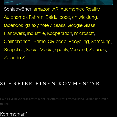
Schlagwörter:
amazon
,
AR
,
Augmented Reality
,
Autonomes Fahren
,
Baidu
,
code
,
entwicklung
,
facebook
,
galaxy note 7
,
Glass
,
Google Glass
,
Handwerk
,
Industrie
,
Kooperation
,
microsoft
,
Onlinehandel
,
Prime
,
QR-code
,
Recycling
,
Samsung
,
Snapchat
,
Social Media
,
spotify
,
Versand
,
Zalando
,
Zalando Zet
SCHREIBE EINEN KOMMENTAR
Deine E-Mail-Adresse wird nicht veröffentlicht.
Erforderliche Felder sind mit
*
markiert
Kommentar
*