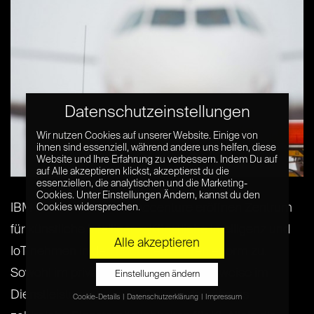
Datenschutzeinstellungen
Wir nutzen Cookies auf unserer Website. Einige von
ihnen sind essenziell, während andere uns helfen, diese
Website und Ihre Erfahrung zu verbessern. Indem Du auf
auf Alle akzeptieren klickst, akzeptierst du die
essenziellen, die analytischen und die Marketing-
Cookies. Unter Einstellungen Ändern, kannst du den
IBM horizont: IBM und Accenture eröffnen Zentrum
Cookies widersprechen.
für künstliche Intelligenz: Künstliche Intelligenz und
Alle akzeptieren
IoT nehmen in den nächsten Jahren enorm zu.
Sowohl im privaten, als auch beispielsweise im
Einstellungen ändern
Dienstleistungsbereich. Gerade da gäbe es
Cookie-Details
Datenschutzerklärung
Impressum
Datenschutzeinstellungen