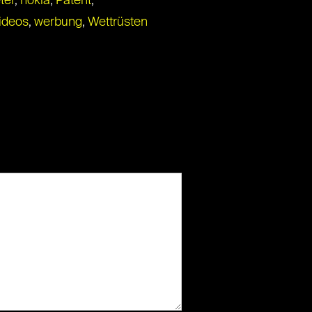
ter
,
nokia
,
Patent
,
ideos
,
werbung
,
Wettrüsten