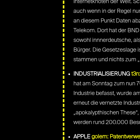
Internetknoten der Welt. Sc
auch wenn in der Regel nu
an diesem Punkt Daten abz
Telekom. Dort hat der BND 
sowohl innnerdeutsche, al
Bürger. Die Gesetzeslage is
stammen und nichts zum „
INDUSTRIALISIERUNG
t3n
hat am Sonntag zum nun 70
Industrie befasst, wurde a
erneut die vernetzte Indus
„apokalypthischen These“,
werden rund 200.000 Besuc
APPLE
golem: Patentverwer