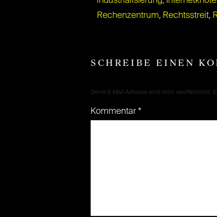
industrialisierung
,
Internetknot
Rechenzentrum
,
Rechtsstreit
,
R
SCHREIBE EINEN K
Deine E-Mail-Adresse wird nicht veröffentlicht.
E
Kommentar
*