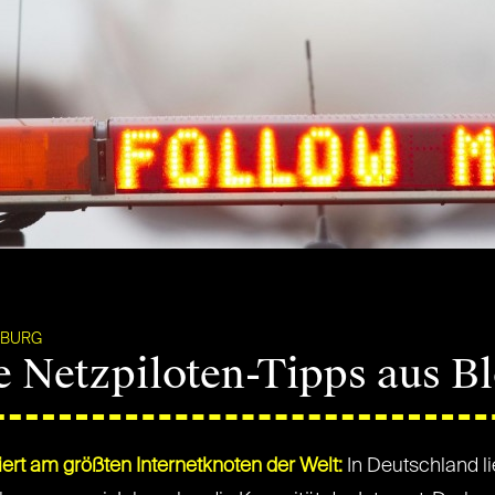
MBURG
e Netzpiloten-Tipps aus B
ert am größten Internetknoten der Welt:
In Deutschland li