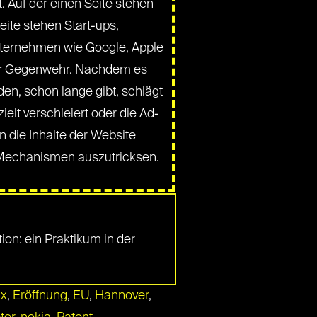
t. Auf der einen Seite stehen
ite stehen Start-ups,
nternehmen wie Google, Apple
zur Gegenwehr. Nachdem es
n, schon lange gibt, schlägt
elt verschleiert oder die Ad-
n die Inhalte der Website
e Mechanismen auszutricksen.
ion: ein Praktikum in der
ix
,
Eröffnung
,
EU
,
Hannover
,