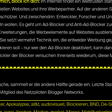
 mich, block ich dich:
Im Internet findet ein Wettrüsten stat
ellen Websites und ihre Werbepartner. Auf der anderen Se
schützer. Und zwischendrin: Entwickler, Forscher und U
eln wollen. Es geht um Ad-Blocker und Anti-Ad-Blocker 
Erweiterungen, die Werbeelemente auf Websites ausblende
ie setzt vermehrt Technik ein, die entweder Werbung gezi
ieren soll – nur wer den Ad-Blocker deaktiviert, kann dan
wickler der Blocker versuchen ihrerseits wiederum, dies
che, sammelt er die andere Hälfte gerade ein. Letzte Stat
 Mitglied des Netzpiloten Blogger Networks.
er
,
Apokalypse
,
at&t
,
audiovisuell
,
Blockieren
,
BND
,
De-S