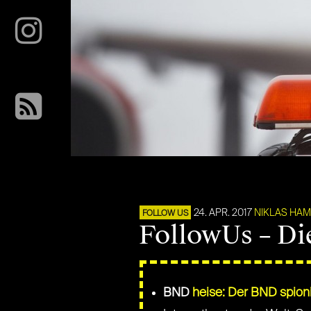
24. APR. 2017
NIKLAS HA
FOLLOW US
FollowUs – Di
BND
heise: Der BND spioni