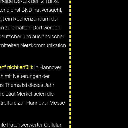
heibe De-Cix bei 12 TBit/s,
tendienst BND hat versucht,
egt ein Rechenzentrum der
en zu erhalten. Dort werden
deutscher und ausländischer
vermittelten Netzkommunikation
 nicht erfüllt:
In Hannover
ch mit Neuerungen der
as Thema ist dieses Jahr
n. Laut Merkel seien die
etroffen. Zur Hannover Messe
te Patentverwerter Cellular