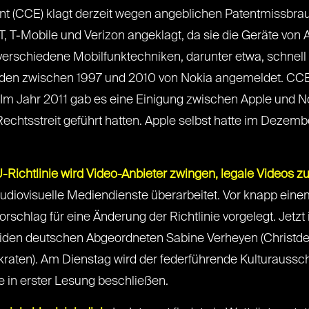
 (CCE) klagt derzeit wegen angeblichen Patentmissbrau
 T-Mobile und Verizon angeklagt, da sie die Geräte von Ap
verschiedene Mobilfunktechniken, darunter etwa, schnell
den zwischen 1997 und 2010 von Nokia angemeldet. CCE k
Im Jahr 2011 gab es eine Einigung zwischen Apple und N
echtsstreit geführt hatten. Apple selbst hatte im Dezembe
U-Richtlinie wird Video-Anbieter zwingen, legale Videos z
r audiovisuelle Mediendienste überarbeitet. Vor knapp e
rschlag für eine Änderung der Richtlinie vorgelegt. Jetzt
 beiden deutschen Abgeordneten Sabine Verheyen (Christd
aten). Am Dienstag wird der federführende Kulturauss
ie in erster Lesung beschließen.