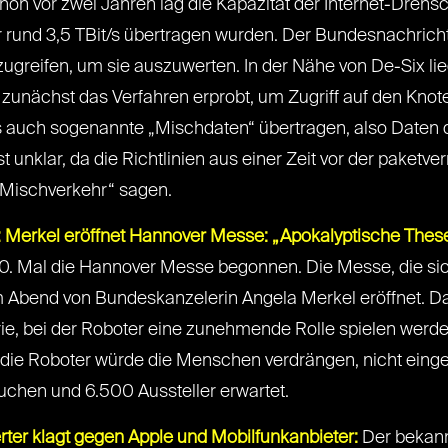
hon vor zwei Jahren lag die Kapazität der Internet-Drehsc
r rund 3,5 TBit/s übertragen wurden. Der Bundesnachrich
ugreifen, um sie auszuwerten. In der Nähe von De-Six li
zunächst das Verfahren erprobt, um Zugriff auf den Knot
s auch sogenannte „Mischdaten“ übertragen, also Daten 
t unklar, da die Richtlinien aus einer Zeit vor der paket
Mischverkehr“ sagen.
: Merkel eröffnet Hannover Messe: „Apokalyptische Thesen“
. Mal die Hannover Messe begonnen. Die Messe, die si
m Abend von Bundeskanzelerin Angela Merkel eröffnet. D
trie, bei der Roboter eine zunehmende Rolle spielen werde
 die Roboter würde die Menschen verdrängen, nicht eing
hen und 6.500 Aussteller erwartet.
ter klagt gegen Apple und Mobilfunkanbieter:
Der bekann