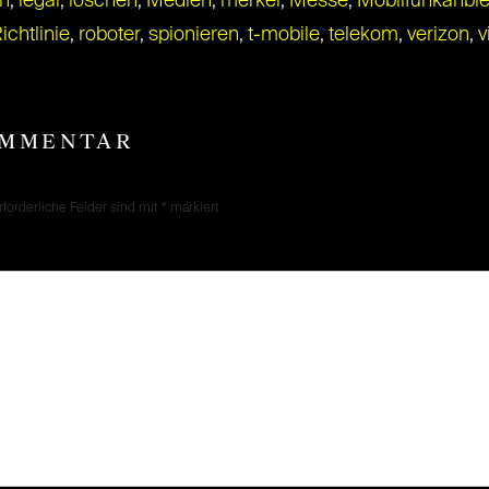
en
,
legal
,
löschen
,
Medien
,
merkel
,
Messe
,
Mobilfunkanbie
ichtlinie
,
roboter
,
spionieren
,
t-mobile
,
telekom
,
verizon
,
v
OMMENTAR
rforderliche Felder sind mit
*
markiert