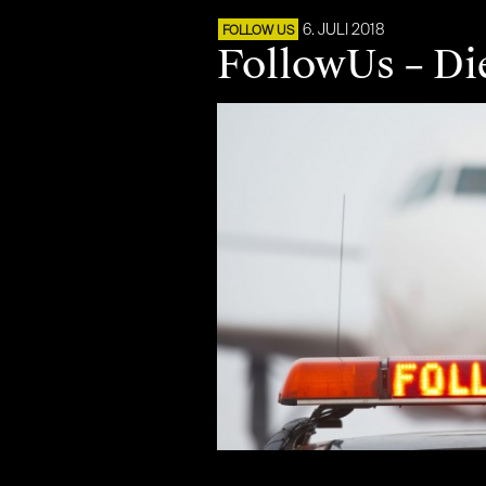
6. JULI 2018
FOLLOW US
FollowUs – Di