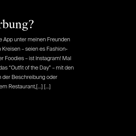
erbung?
te App unter meinen Freunden
 Kreisen – seien es Fashion-
r Foodies – ist Instagram! Mal
s “Outfit of the Day” – mit den
 der Beschreibung oder
m Restaurant,[...] [...]