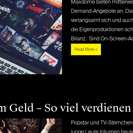
Maxdome bieten mittlerwe
Demand-Angebote an. Das
verlangsamt sich und auc
die Eigenproduktionen schl
Bilanz. Sind On-Screen-Ads
Read More »
 Geld – So viel verdiene
Popstar und TV-Sternchen
junge Leute träumen heut