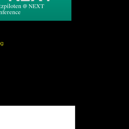
tzpiloten @ NEXT
nference
ng