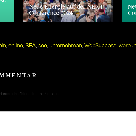
ose
Neue Energie auf der NEXT
Ne
Conference 2024
Co
öln
,
online
,
SEA
,
seo
,
unternehmen
,
WebSuccess
,
werbu
OMMENTAR
rforderliche Felder sind mit
*
markiert