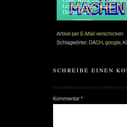
Code Week 2025: Kostenl
Lernangebote in ganz
Deutschland
Artikel per E-Mail verschicken
Schlagwörter:
DACH
,
google
,
K
SCHREIBE EINEN K
Deine E-Mail-Adresse wird nicht veröffentlicht.
E
Kommentar
*