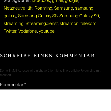
Schlagwörter:
facebook
,
gmail
,
google
,
Netzneutralität
,
Roaming
,
Samsung
,
samsung
galaxy
,
Samsung Galaxy S8
,
Samsung Galaxy S9
,
streaming
,
Streamingdienst
,
streamon
,
telekom
,
Twitter
,
Vodafone
,
youtube
SCHREIBE EINEN KOMMENTAR
Deine E-Mail-Adresse wird nicht veröffentlicht.
Erforderliche Felder sind mit
*
markiert
Kommentar
*