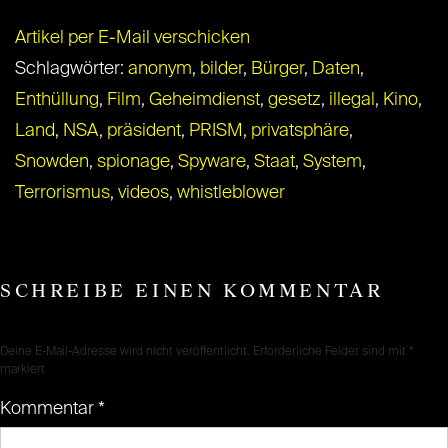
Artikel per E-Mail verschicken
Schlagwörter:
anonym
,
bilder
,
Bürger
,
Daten
,
Enthüllung
,
Film
,
Geheimdienst
,
gesetz
,
illegal
,
Kino
,
Land
,
NSA
,
präsident
,
PRISM
,
privatsphäre
,
Snowden
,
spionage
,
Spyware
,
Staat
,
System
,
Terrorismus
,
videos
,
whistleblower
SCHREIBE EINEN KOMMENTAR
Deine E-Mail-Adresse wird nicht veröffentlicht.
Erforderliche Felder sind mit
*
markiert
Kommentar
*