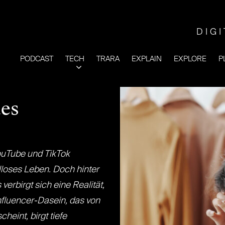
DIG
PODCAST
TECH
TRARA
EXPLAIN
EXPLORE
P
des
ouTube und TikTok
lloses Leben. Doch hinter
verbirgt sich eine Realität,
Influencer-Dasein, das von
eint, birgt tiefe