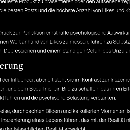
eueste Produkt zu präsentieren oder den aufsehenerregend
die besten Posts und die höchste Anzahl von Likes und 
ruck zur Perfektion ernsthafte psychologische Auswirku
enen Wert anhand von Likes zu messen, führen zu Selbstzw
en, Depressionen und einem ständigen Gefühl des Unzulän
ierung
t der Influencer, aber oft steht sie im Kontrast zur Inszeni
und dem Bedürfnis, ein Bild zu schaffen, das ihren Erfolg
kt führen und die psychische Belastung verstärken.
se, durchdachten Bildern und kalkulierten Momenten ist d
Inszenierung eines Lebens führen, das mit der Realität n
von der tatsächlichen Realität abweicht.