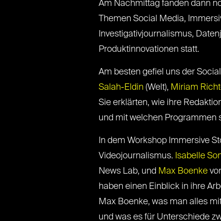
Am Nachmittag fanden dann no
Themen Social Media, Immersive
Investigativjournalismus, Date
Produktinnovationen statt.
Am besten gefiel uns der Soci
Salah-Eldin
(Welt),
Miriam Richt
Sie erklärten, wie ihre Redak
und mit welchen Programmen si
In dem Workshop Immersive Sto
Videojournalismus.
Isabelle So
News Lab, und
Max Boenke
von
haben einen Einblick in ihre A
Max Boenke, was man alles m
und was es für Unterschiede z