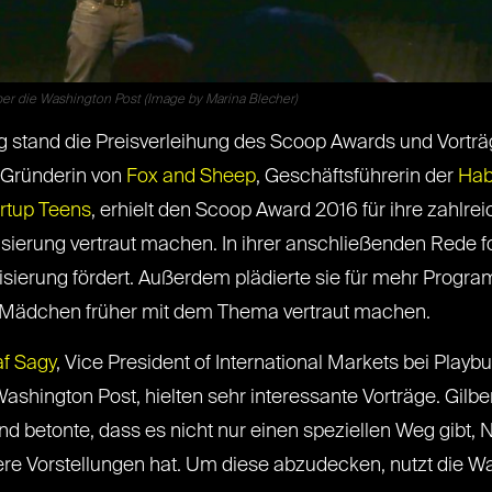
er die Washington Post (Image by Marina Blecher)
ng stand die Preisverleihung des Scoop Awards und Vorträ
 Gründerin von
Fox and Sheep
, Geschäftsführerin der
Hab
rtup Teens
, erhielt den Scoop Award 2016 für ihre zahlrei
lisierung vertraut machen. In ihrer anschließenden Rede f
lisierung fördert. Außerdem plädierte sie für mehr Progr
em Mädchen früher mit dem Thema vertraut machen.
f Sagy
, Vice President of International Markets bei Play
r Washington Post, hielten sehr interessante Vorträge. Gilb
nd betonte, dass es nicht nur einen speziellen Weg gibt,
re Vorstellungen hat. Um diese abzudecken, nutzt die Wa