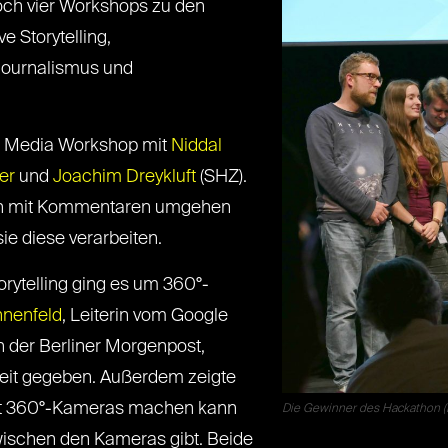
ch vier Workshops zu den
 Storytelling,
njournalismus und
al Media Workshop mit
Niddal
er
und
Joachim Dreykluft
(SHZ).
tion mit Kommentaren umgehen
e diese verarbeiten.
rytelling ging es um 360°-
nnenfeld
, Leiterin vom Google
 der Berliner Morgenpost,
rbeit gegeben. Außerdem zeigte
it 360°-Kameras machen kann
Die Gewinner des Hackathon (
wischen den Kameras gibt. Beide