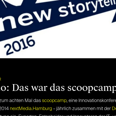
R
o: Das war das scoopcamp
 zum achten Mal das
scoopcamp
, eine Innovationskonfer
 2014
nextMedia.Hamburg
– jährlich zusammen mit der
D