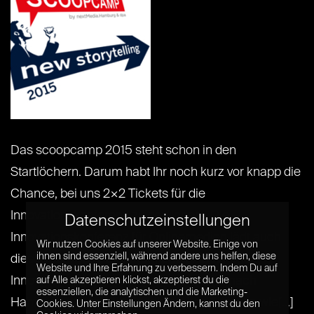
Das scoopcamp 2015 steht schon in den
Startlöchern. Darum habt Ihr noch kurz vor knapp die
Chance, bei uns 2×2 Tickets für die
Innovationskonferenz zu gewinnen! Die
Datenschutzeinstellungen
Innovationskonferenz für Onlinemedien lädt auch
Wir nutzen Cookies auf unserer Website. Einige von
ihnen sind essenziell, während andere uns helfen, diese
dieses Jahr viele Experten, Entscheider und
Website und Ihre Erfahrung zu verbessern. Indem Du auf
Innovatoren der IT-und Medienbranche nach
auf Alle akzeptieren klickst, akzeptierst du die
essenziellen, die analytischen und die Marketing-
Hamburg ein. Im Mittelpunkt stehen Themen wie[...]
Cookies. Unter Einstellungen Ändern, kannst du den