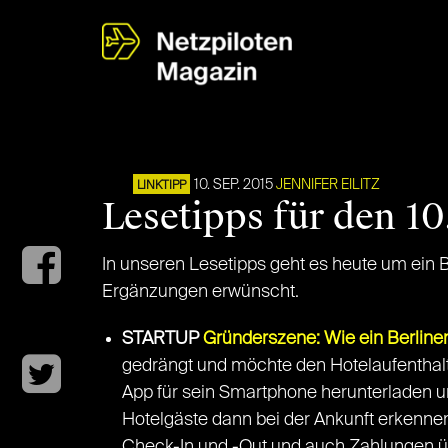
10. SEP. 2015
JENNIFER EILITZ
LINKTIPP
Lesetipps für den 1
In unseren Lesetipps geht es heute um ein 
Ergänzungen erwünscht.
STARTUP
Gründerszene: Wie ein Berliner 
gedrängt und möchte den Hotelaufenthalt
App für sein Smartphone herunterladen un
Hotelgäste dann bei der Ankunft erkennen
Check-In und -Out und auch Zahlungen übe