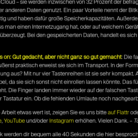
iCloud – sie werden inzwischen von 32 Prozent der befra
r anderen Daten genutzt. Ein paar Vorteile nennt der Bit
tig und haben dafür große Speicherkapazitäten. Außerd
ass man einen Internetzugang hat, oder auf welchem Gerät
 überzeugt. Bei den gespeicherten Daten, handelt es sich
 on: Gut gedacht, aber nicht ganz so gut gemacht
: Die f
ußerst praktisch erweist sie sich im Transport. In der Fo
zung aus? Mit nur vier Tastenreihen ist sie sehr kompakt.
l, da sie sich sonst nicht einrollen lassen könnte. Das 
ht. Die Finger landen immer wieder auf der falschen Tas
er Tastatur ein. Ob die fehlenden Umlaute noch nachgearb
rbeit etwas wert ist, zeigen Sie es uns bitte
auf Flattr
ode
e
,
YouTube
und/oder
Instagram
erhöhen. Vielen Dank. –
T
ick werden dir bequem alle 40 Sekunden die hier besproch