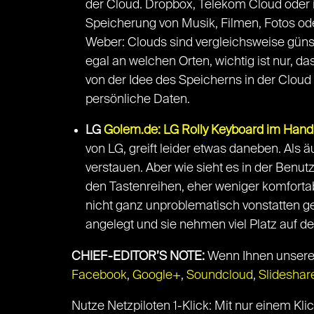
der Cloud. Dropbox, Telekom Cloud oder 
Speicherung von Musik, Filmen, Fotos ode
Weber: Clouds sind vergleichsweise güns
egal an welchen Orten, wichtig ist nur, d
von der Idee des Speicherns in der Cloud
persönliche Daten.
LG
Golem.de: LG Rolly Keyboard im Hands
von LG, greift leider etwas daneben. Als ä
verstauen. Aber wie sieht es in der Benut
den Tastenreihen, eher weniger komfortabe
nicht ganz unproblematisch vonstatten ge
angelegt und sie nehmen viel Platz auf d
CHIEF-EDITOR’S NOTE:
Wenn Ihnen unsere A
Facebook
,
Google+
,
Soundcloud
,
Slideshar
Nutze Netzpiloten 1-Klick: Mit nur einem Kl