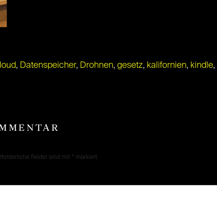
loud
,
Datenspeicher
,
Drohnen
,
gesetz
,
kalifornien
,
kindle
,
OMMENTAR
rforderliche Felder sind mit
*
markiert