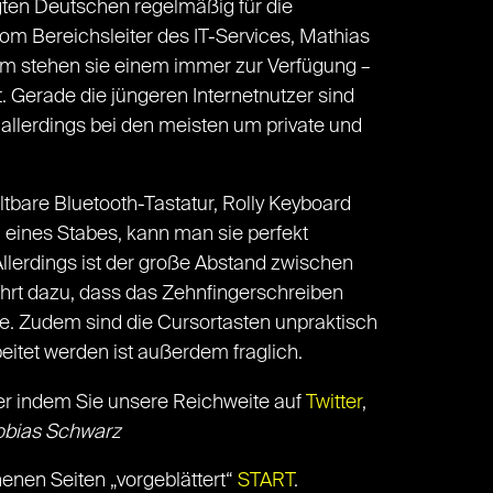
gten Deutschen regelmäßig für die
kom Bereichsleiter des IT-Services, Mathias
em stehen sie einem immer zur Verfügung –
. Gerade die jüngeren Internetnutzer sind
 allerdings bei den meisten um private und
altbare Bluetooth-Tastatur, Rolly Keyboard
rm eines Stabes, kann man sie perfekt
 Allerdings ist der große Abstand zwischen
führt dazu, dass das Zehnfingerschreiben
te. Zudem sind die Cursortasten unpraktisch
eitet werden ist außerdem fraglich.
r indem Sie unsere Reichweite auf
Twitter
,
obias Schwarz
enen Seiten „vorgeblättert“
START
.