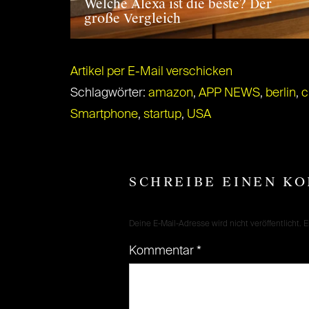
Welche Alexa ist die beste? Der
große Vergleich
Artikel per E-Mail verschicken
Schlagwörter:
amazon
,
APP NEWS
,
berlin
,
c
Smartphone
,
startup
,
USA
SCHREIBE EINEN K
Deine E-Mail-Adresse wird nicht veröffentlicht.
E
Kommentar
*