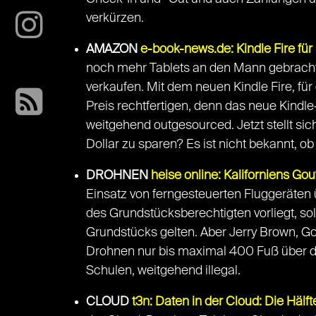
verkürzen.
AMAZON
e-book-news.de: Kindle Fire für
noch mehr Tablets an den Mann gebracht we
verkaufen. Mit dem neuen Kindle Fire, fü
Preis rechtfertigen, denn das neue Kindl
weitgehend outgesourced. Jetzt stellt si
Dollar zu sparen? Es ist nicht bekannt, o
DROHNEN
heise online: Kaliforniens G
Einsatz von ferngesteuerten Fluggeräten 
des Grundstücksberechtigten vorliegt, sol
Grundstücks gelten. Aber Jerry Brown, Go
Drohnen nur bis maximal 400 Fuß über de
Schulen, weitgehend illegal.
CLOUD
t3n: Daten in der Cloud: Die Häl