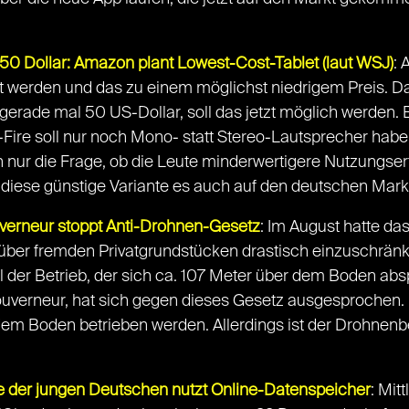
 50 Dollar: Amazon plant Lowest-Cost-Tablet (laut WSJ)
: 
rden und das zu einem möglichst niedrigem Preis. Das Zie
r gerade mal 50 US-Dollar, soll das jetzt möglich werde
e-Fire soll nur noch Mono- statt Stereo-Lautsprecher h
ch nur die Frage, ob die Leute minderwertigere Nutzungs
b diese günstige Variante es auch auf den deutschen Markt
ouverneur stoppt Anti-Drohnen-Gesetz
: Im August hatte da
über fremden Privatgrundstücken drastisch einzuschränke
l der Betrieb, der sich ca. 107 Meter über dem Boden abs
uverneur, hat sich gegen dieses Gesetz ausgesprochen. I
m Boden betrieben werden. Allerdings ist der Drohnenbe
fte der jungen Deutschen nutzt Online-Datenspeicher
: Mit