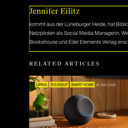
Jennifer Eilitz
kommt aus der Lüneburger Heide, hat Bibli
Netzpiloten als Social Media Managerin. Wen
Bookshouse und Edel Elements Verlag ersch
RELATED ARTICLES
LIVING
ROUNDUP
SMART HOME
24. NOV. 2025